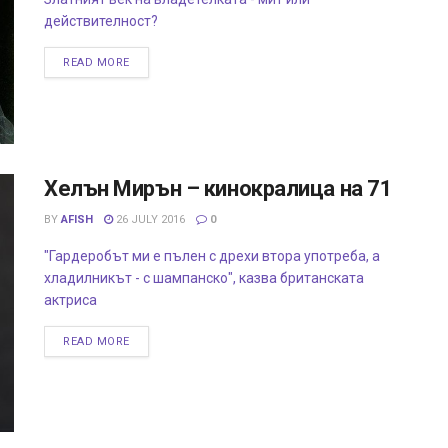
действителност?
READ MORE
Хелън Мирън – кинокралица на 71
BY
AFISH
26 JULY 2016
0
"Гардеробът ми е пълен с дрехи втора употреба, а
хладилникът - с шампанско", казва британската
актриса
READ MORE