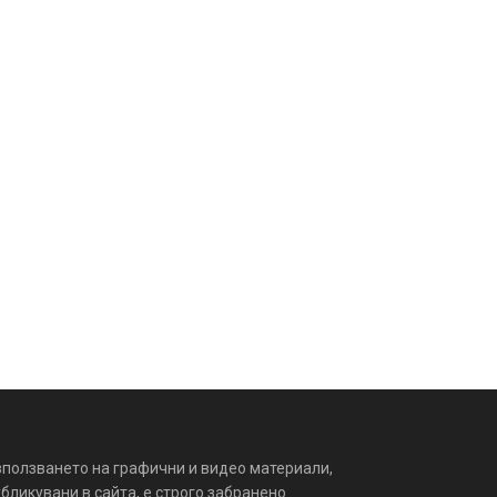
зползването на графични и видео материали,
бликувани в сайта, е строго забранено.