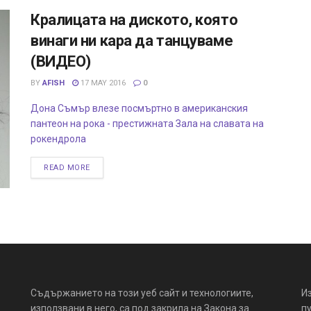
Кралицата на диското, която
винаги ни кара да танцуваме
(ВИДЕО)
BY
AFISH
17 MAY 2016
0
Дона Съмър влезе посмъртно в американския
пантеон на рока - престижната Зала на славата на
рокендрола
READ MORE
Съдържанието на този уеб сайт и технологиите,
И
използвани в него, са под закрила на Закона за
пу