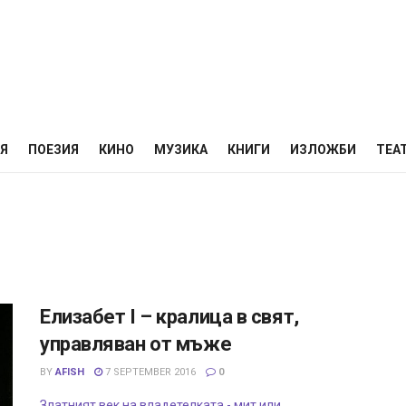
НЯ
ПОЕЗИЯ
КИНО
МУЗИКА
КНИГИ
ИЗЛОЖБИ
ТЕА
Елизабет I – кралица в свят,
управляван от мъже
BY
AFISH
7 SEPTEMBER 2016
0
Златният век на владетелката - мит или