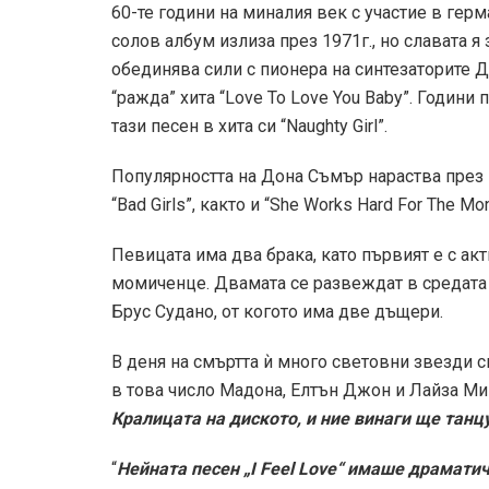
60-те години на миналия век с участие в ге
солов албум излиза през 1971г., но славата я 
обединява сили с пионера на синтезаторите 
“ражда” хита “Love To Love You Baby”. Годин
тази песен в хита си “Naughty Girl”.
Популярността на Дона Съмър нараства през 70-
“Bad Girls”, както и “She Works Hard For The Mon
Певицата има два брака, като първият е с ак
момиченце. Двамата се развеждат в средата 
Брус Судано, от когото има две дъщери.
В деня на смъртта ѝ много световни звезди 
в това число Мадона, Елтън Джон и Лайза Мин
Кралицата на диското, и ние винаги ще танц
“
Нейната песен „I Feel Love“ имаше драмати