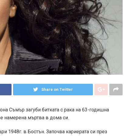
Share on Twitter
Дона Съмър загуби битката с рака на 63-годишна
бе намерена мъртва в дома си.
и 1948г. в Бостън. Започва кариерата си през