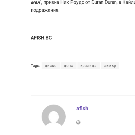
мен
“, призна Ник Роудс от Duran Duran, а Ка
подражание.
AFISH.BG
Tags:
диско
дона
кралица
съмър
afish