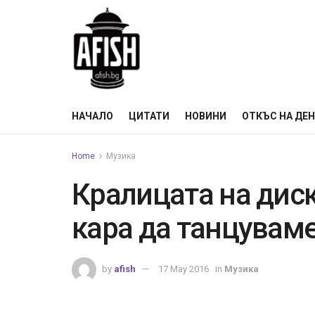
НАЧАЛО
ЦИТАТИ
НОВИНИ
ОТКЪС НА ДЕ
Home
Музика
Кралицата на диск
кара да танцувам
by
afish
17 May 2016
in
Музика