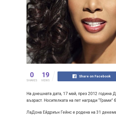
0
19
Share on Facebook
SHARES
VIEWS
На днешната дата, 17 май, през 2012 година 
възраст. Носителката на пет награди “Грами” 
ЛаДона Ейдриън Гейнс е родена на 31 декемвр