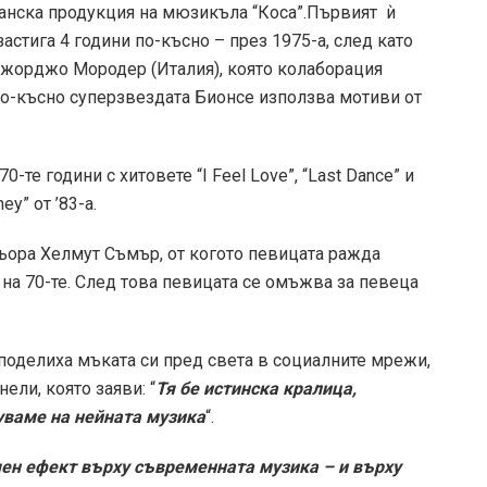
рманска продукция на мюзикъла “Коса”.Първият ѝ
застига 4 години по-късно – през 1975-а, след като
Джорджо Мородер (Италия), която колаборация
и по-късно суперзвездата Бионсе използва мотиви от
те години с хитовете “I Feel Love”, “Last Dance” и
ey” от ’83-а.
тьора Хелмут Съмър, от когото певицата ражда
на 70-те. След това певицата се омъжва за певеца
споделиха мъката си пред света в социалните мрежи,
ели, която заяви: “
Тя бе истинска кралица,
уваме на нейната музика
“.
чен ефект върху съвременната музика – и върху