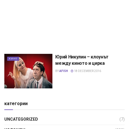
Юрий Никулин – клоунът
КИНО
между киното и цирка
BY
AFISH
18 DECEMBER 2016
категории
UNCATEGORIZED
(7)