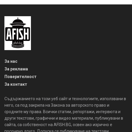
За нас
За реклама
Поверителност
За контакт
Съдържанието на този уеб сайт и технологиите, използвани в
него, са под закрила на Закона за авторското право и
сродните му права. Всички статии, репортажи, интервюта и
други текстови, графични и видео материали, публикувани в
сайта, са собственост на AFISH.BG, освен ако изрично е
посочено друго. Допуска се публикуване на текстови