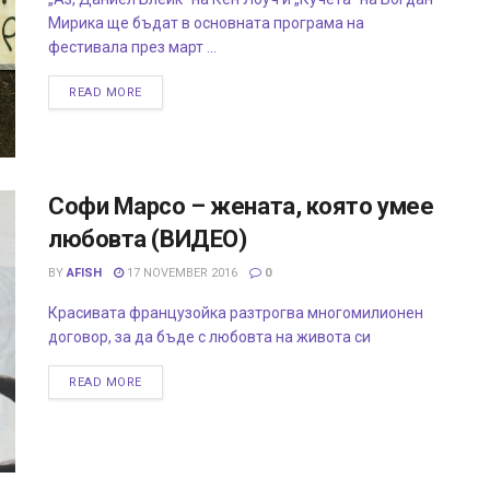
Мирика ще бъдат в основната програма на
фестивала през март ...
READ MORE
Софи Марсо – жената, която умее
любовта (ВИДЕО)
BY
AFISH
17 NOVEMBER 2016
0
Красивата французойка разтрогва многомилионен
договор, за да бъде с любовта на живота си
READ MORE