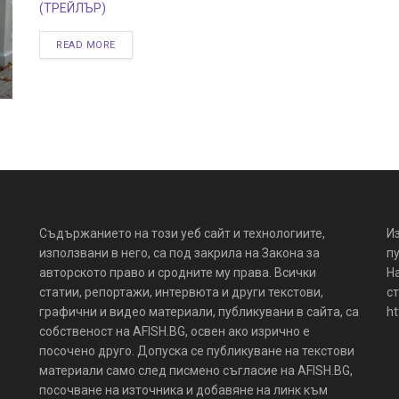
(ТРЕЙЛЪР)
READ MORE
Съдържанието на този уеб сайт и технологиите,
И
използвани в него, са под закрила на Закона за
пу
авторското право и сродните му права. Всички
Н
статии, репортажи, интервюта и други текстови,
ст
графични и видео материали, публикувани в сайта, са
ht
собственост на AFISH.BG, освен ако изрично е
посочено друго. Допуска се публикуване на текстови
материали само след писмено съгласие на AFISH.BG,
посочване на източника и добавяне на линк към