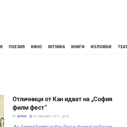
НЯ
ПОЕЗИЯ
КИНО
МУЗИКА
КНИГИ
ИЗЛОЖБИ
ТЕА
Отличници от Кан идват на „София
филм фест”
BY
AFISH
10 JANUARY 2017
0
„Аз, Даниел Блейк” на Кен Лоуч и „Кучета” на Богдан