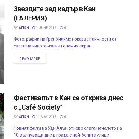
Звездите зад кадър в Кан
(ГАЛЕРИЯ)
BY
AFISH
1 JUNE 2016
0
Фотографии на Грег Уилямс показват личности от
света на киното извън големия екран
READ MORE
Фестивалът в Кан се открива днес
с „Café Society”
BY
AFISH
11 MAY 2016
0
Новият филм на Уди Алън отново слага началото на
10 вълнуващи дни в града с най-белите улици