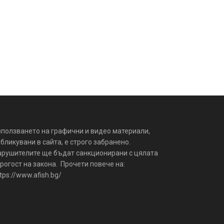
зползването на графични и видео материали,
бликувани в сайта, е строго забранено.
арушителите ще бъдат санкционирани с цялата
рогост на закона. Прочети повече на:
tps://www.afish.bg/