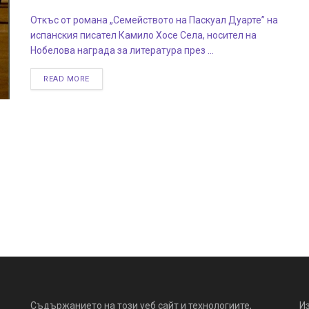
Откъс от романа „Семейството на Паскуал Дуарте” на
испанския писател Камило Хосе Села, носител на
Нобелова награда за литература през ...
READ MORE
Съдържанието на този уеб сайт и технологиите,
И