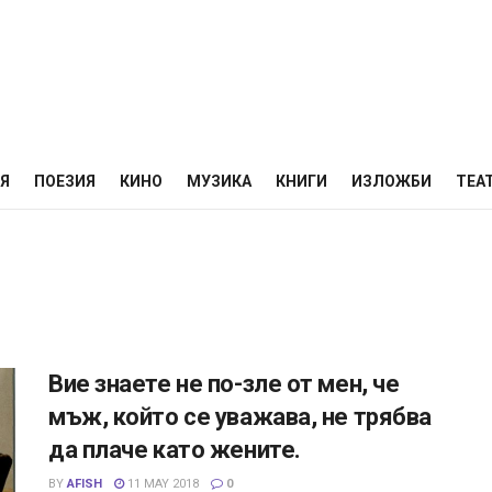
НЯ
ПОЕЗИЯ
КИНО
МУЗИКА
КНИГИ
ИЗЛОЖБИ
ТЕА
Вие знаете не по-зле от мен, че
мъж, който се уважава, не трябва
да плаче като жените.
BY
AFISH
11 MAY 2018
0