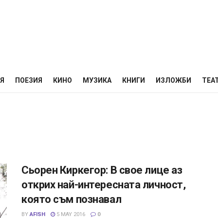
НЯ
ПОЕЗИЯ
КИНО
МУЗИКА
КНИГИ
ИЗЛОЖБИ
ТЕА
Сьорен Киркегор: В свое лице аз
открих най-интересната личност,
която съм познавал
BY
AFISH
5 MAY 2016
0