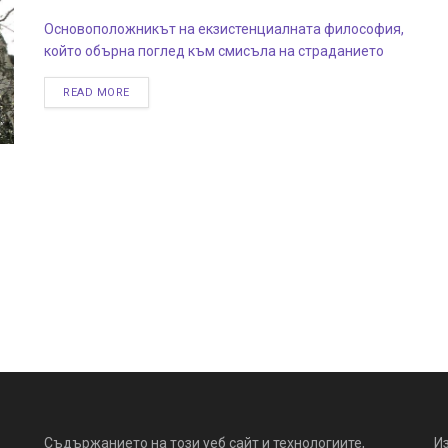
Основоположникът на екзистенциалната философия,
който обърна поглед към смисъла на страданието
READ MORE
Съдържанието на този уеб сайт и технологиите,
И