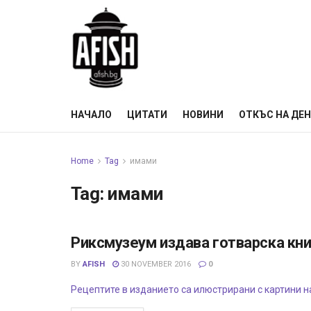
НАЧАЛО
ЦИТАТИ
НОВИНИ
ОТКЪС НА ДЕ
Home
Tag
имами
Tag:
имами
Риксмузеум издава готварска кни
ИЗЛОЖБИ
BY
AFISH
30 NOVEMBER 2016
0
Рецептите в изданието са илюстрирани с картини