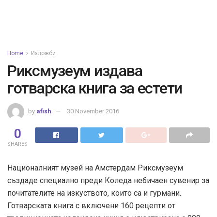
Home
Изложби
Риксмузеум издава
готварска книга за естети
by
afish
30 November 2016
0
SHARES
Националният музей на Амстердам Риксмузеум
създаде специално преди Коледа небичаен сувенир за
почитателите на изкуството, които са и гурмани.
Готварската книга с включени 160 рецепти от