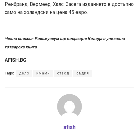
Ренбранд, Вермеер, Халс. Засега изданието е достъпно
само на холандски на цена 45 евро.
Челна снимка: Риксмузеум ще посрещне Коледа с уникална
готварска книга
AFISH.BG
Tags:
дело
имами
отвод
съдия
afish