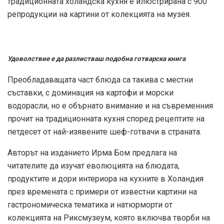
традиционната холандска кухня е илюстрирана с 900
репродукции на картини от колекцията на музея.
Удоволствие е да разлистваш подобна готварска книга
Преобладаващата част блюда са такива с местни
съставки, с доминация на картофи и морски
водорасли, но е обърнато внимание и на съвременния
прочит на традиционната кухня според рецептите на
петдесет от най-изявените шеф-готвачи в страната.
Авторът на изданието Ирма Бом предлага на
читателите да изучат еволюцията на блюдата,
продуктите и дори интериора на кухните в Холандия
през времената с примери от известни картини на
гастрономическа тематика и натюрморти от
колекцията на Риксмузеум, която включва творби на