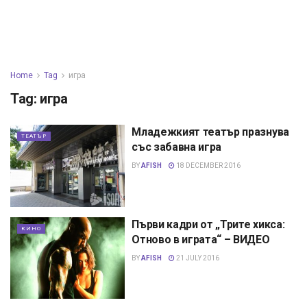
Home
Tag
игра
Tag:
игра
Младежкият театър празнува
ТЕАТЪР
със забавна игра
BY
AFISH
18 DECEMBER 2016
Първи кадри от „Трите хикса:
КИНО
Отново в играта“ – ВИДЕО
BY
AFISH
21 JULY 2016