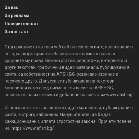
За нас
За реклама
Поверителност
За контакт
Съдържанието на този уеб сайт и технологиите, използвани в
него, са под закрила на Закона за авторското право и
сродните му права. Всички статии, репортажи, интервюта и
други текстови, графични и видео материали, публикувани в
сайта, са собственост на AFISH.BG, освен ако изрично е
посочено друго. Допуска се публикуване на текстови
материали само след писмено съгласие на AFISH.BG,
посочване на източника и добавяне на линк към www.afish.bg.
Използването на графични и видео материали, публикувани в
сайта, е строго забранено. Нарушителите ще бъдат
санкционирани с цялата строгост на закона. Прочети повече
на: https://www.afish.bg/