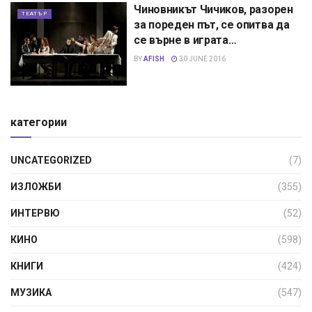
Чиновникът Чичиков, разорен
ТЕАТЪР
за пореден път, се опитва да
се върне в играта…
BY
AFISH
30 JUNE 2016
категории
UNCATEGORIZED
(7)
ИЗЛОЖБИ
(355)
ИНТЕРВЮ
(52)
КИНО
(598)
КНИГИ
(424)
МУЗИКА
(547)