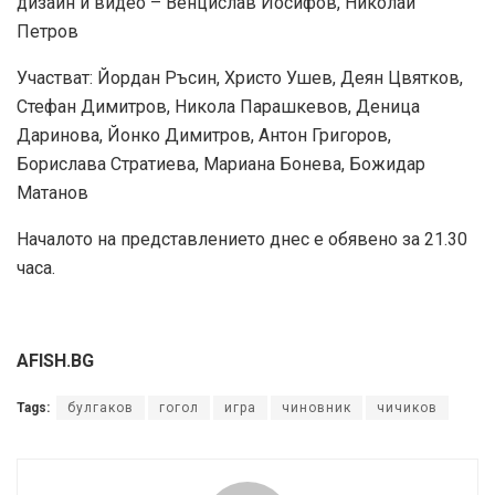
дизайн и видео – Венцислав Йосифов, Николай
Петров
Участват: Йордан Ръсин, Христо Ушев, Деян Цвятков,
Стефан Димитров, Никола Парашкевов, Деница
Даринова, Йонко Димитров, Антон Григоров,
Борислава Стратиева, Мариана Бонева, Божидар
Матанов
Началото на представлението днес е обявено за 21.30
часа.
AFISH.BG
Tags:
булгаков
гогол
игра
чиновник
чичиков