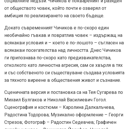
социалните недъзи. Чичиков е поквареният и разяден
от обществото човек, който почти е озверял от
амбиция по реализирането на своето бъдеще.
Докато съвременният Чичиков е по-скоро един
необичайно гъвкав и повратлив човек – издържащ на
всякакви условия и – което е по-лошото – съгласен на
всякакви посегателства над личността. Днес Чичиков
ги припознава по-скоро като предизвикателства,
отколкото като личностна агресия, сам се хвърля в тях
и със собственото си съществуване създава условията
за тяхното виреене в обществения живот и съзнание.
Сценичната версия и постановка са на Тея Сугарева по
Михаил Булгаков и Николай Василиевич Гогол.
Сценография и костюми – Каролина Далкалъчева,
Радостина Тодорова; Музикално оформление – Георги
Стрезов; Фотограф – Радостин Седевчев; Графичен