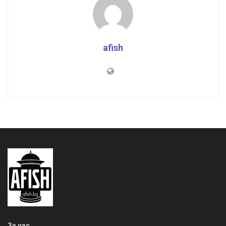
afish
За нас