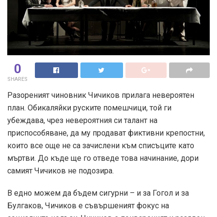
0
SHARES
Разореният чиновник Чичиков прилага невероятен
план. Обикаляйки руските помешчици, той ги
убеждава, чрез невероятния си талант на
приспособяване, да му продават фиктивни крепостни,
които все още не са зачислени към списъците като
мъртви. До къде ще го отведе това начинание, дори
самият Чичиков не подозира.
В едно можем да бъдем сигурни – и за Гогол и за
Булгаков, Чичиков е съвършеният фокус на