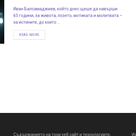
Иван Балсамаджиев, който днес щеше да навърши
65 години, за живота, лозето, мотиката и молитвата –
за истините, до които ...
READ MORE
Съдържанието на този уеб сайт и технологиите,
И