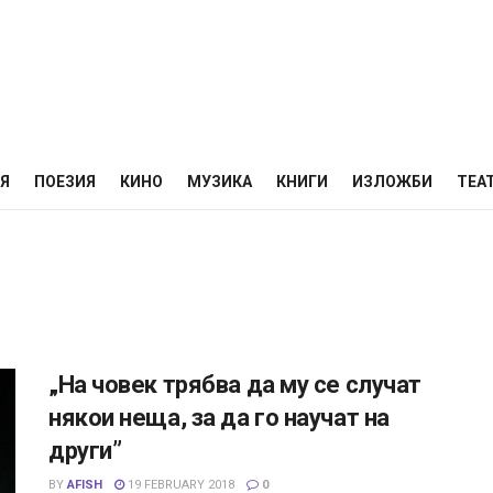
НЯ
ПОЕЗИЯ
КИНО
МУЗИКА
КНИГИ
ИЗЛОЖБИ
ТЕА
„На човек трябва да му се случат
някои неща, за да го научат на
други”
BY
AFISH
19 FEBRUARY 2018
0