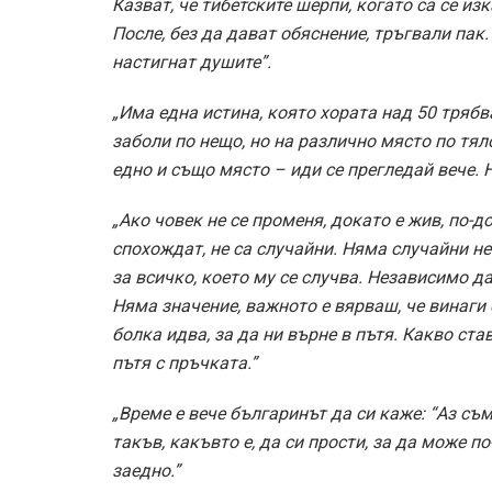
Казват, че тибетските шерпи, когато са се из
После, без да дават обяснение, тръгвали пак. 
настигнат душите”.
„Има една истина, която хората над 50 трябв
заболи по нещо, но на различно място по тял
едно и също място – иди се прегледай вече. Н
„Ако човек не се променя, докато е жив, по-д
спохождат, не са случайни. Няма случайни н
за всичко, което му се случва. Независимо да
Няма значение, важното е вярваш, че винаги 
болка идва, за да ни върне в пътя. Какво став
пътя с пръчката.”
„Време е вече българинът да си каже: “Аз съм 
такъв, какъвто е, да си прости, за да може п
заедно.”