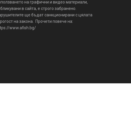
зползването на графични и видео материали,
бликувани в сайта, е строго забранено.
арушителите ще бъдат санкционирани с цялата
рогост на закона. Прочети повече на:
tps://www.afish.bg/