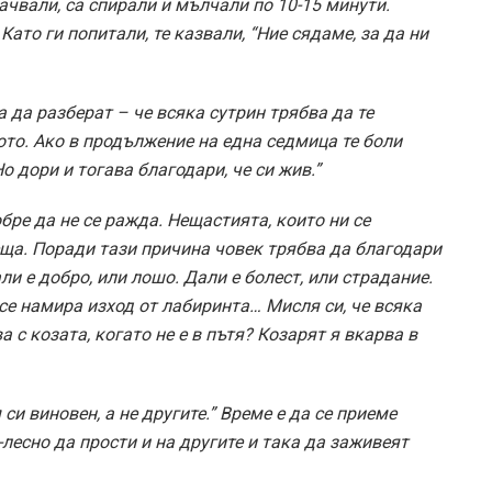
качвали, са спирали и мълчали по 10-15 минути.
Като ги попитали, те казвали, “Ние сядаме, за да ни
а да разберат – че всяка сутрин трябва да те
ото. Ако в продължение на една седмица те боли
о дори и тогава благодари, че си жив.”
обре да не се ражда. Нещастията, които ни се
еща. Поради тази причина човек трябва да благодари
ли е добро, или лошо. Дали е болест, или страдание.
се намира изход от лабиринта… Мисля си, че всяка
а с козата, когато не е в пътя? Козарят я вкарва в
си виновен, а не другите.” Време е да се приеме
о-лесно да прости и на другите и така да заживеят