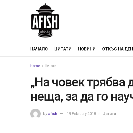
НАЧАЛО
ЦИТАТИ
НОВИНИ
ОТКЪС НА ДЕ
Home
Цитати
„На човек трябва 
неща, за да го нау
by
afish
19 February 2018
in
Цитати