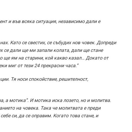
ент и във всяка ситуация, независимо дали е
ах. Като се свестих, се събудих нов човек. Допреди
ех се дали ще ми запали колата, дали ще стане
о ще ям на старини, кой какво казал… Докато от
ки миг от тези 24 прекрасни часа.”
ции. Тя носи спокойствие, решителност,
, а мотика”. И мотика иска лозето, но и молитва.
нието на човека. Така че молитвата е преди
себе си, да се оправим. Когато това стане, и