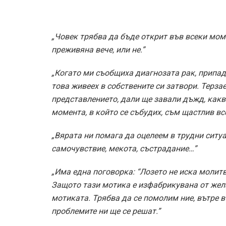
„Човек трябва да бъде открит във всеки мом
преживяна вече, или не.”
„Когато ми съобщиха диагнозата рак, припадн
това живеех в собствените си затвори. Терза
представлението, дали ще завали дъжд, какв
момента, в който се събудих, съм щастлив все
„Вярата ни помага да оцелеем в трудни ситуа
самочувствие, мекота, състрадание…”
„Има една поговорка: “Лозето не иска молитва
Защото тази мотика е изфабрикувана от жела
мотиката. Трябва да се помолим ние, вътре в 
проблемите ни ще се решат.”