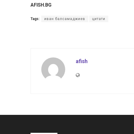
AFISH.BG
Tags:
иван балсамаджиев
цитати
afish