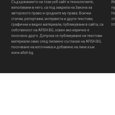
Съдържанието на този уеб сайт и технологиите,
И
използвани в него, са под закрила на Закона за
пу
авторското право и сродните му права. Всички
Н
статии, репортажи, интервюта и други текстови,
ст
графични и видео материали, публикувани в сайта, са
ht
собственост на AFISH.BG, освен ако изрично е
посочено друго. Допуска се публикуване на текстови
материали само след писмено съгласие на AFISH.BG,
посочване на източника и добавяне на линк към
www.afish.bg.