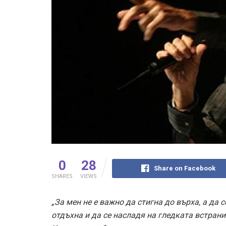
0
28
Share on Facebook
SHARES
VIEWS
„За мен не е важно да стигна до върха, а да 
отдъхна и да се насладя на гледката встрани