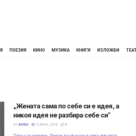
НЯ
ПОЕЗИЯ
КИНО
МУЗИКА
КНИГИ
ИЗЛОЖБИ
ТЕА
„Жената сама по себе си е идея, а
никоя идея не разбира себе си”
BY
AFISH
15 APRIL 2018
0
Откъс от романа „Преди да се родя и след смъртта