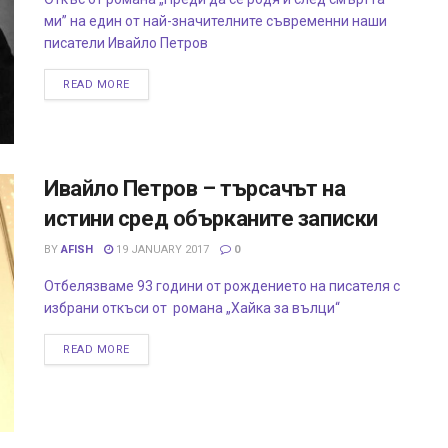
ми” на един от най-значителните съвременни наши
писатели Ивайло Петров
READ MORE
Ивайло Петров – търсачът на
истини сред обърканите записки
BY
AFISH
19 JANUARY 2017
0
Отбелязваме 93 години от рождението на писателя с
избрани откъси от романа „Хайка за вълци“
READ MORE