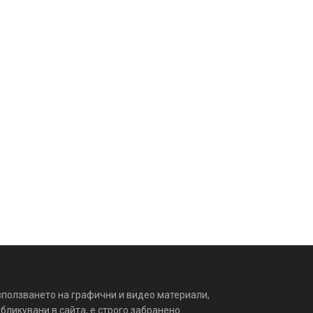
зползването на графични и видео материали,
бликувани в сайта, е строго забранено.