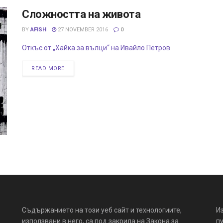
Сложността на живота
BY
AFISH
27 NOVEMBER 2016
0
Откъс от „Хайка за вълци“ на Ивайло Петров
READ MORE
Съдържанието на този уеб сайт и технологиите,
И
използвани в него, са под закрила на Закона за
пу