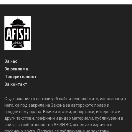
За нас
За реклама
Поверителност
За контакт
Съдържанието на този уеб сайт и технологиите, използвани в
него, са под закрила на Закона за авторското право и
сродните му права. Всички статии, репортажи, интервюта и
други текстови, графични и видео материали, публикувани в
сайта, са собственост на AFISH.BG, освен ако изрично е
посочено друго. Допуска се публикуване на текстови