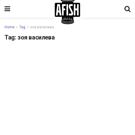
Home
Tag
зоя василева
Tag:
зоя василева