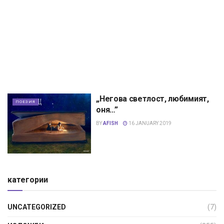
„Негова светлост, любимият,
ПОЕЗИЯ
оня…”
BY
AFISH
16 JANUARY 2019
категории
UNCATEGORIZED
(7)