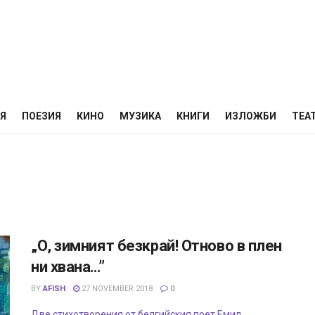
НЯ
ПОЕЗИЯ
КИНО
МУЗИКА
КНИГИ
ИЗЛОЖБИ
ТЕА
„О, зимният безкрай! Отново в плен
ни хвана…”
BY
AFISH
27 NOVEMBER 2018
0
Две стихотворения от белгийския поет Емил