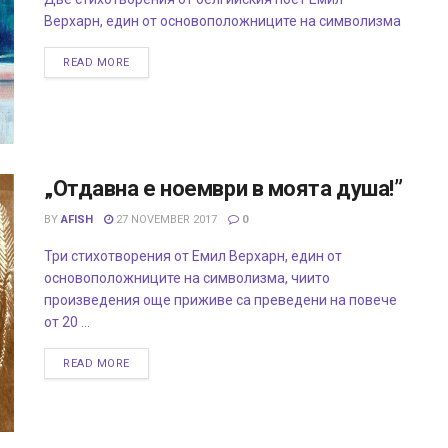
Верхарн, един от основоположниците на символизма
READ MORE
„Отдавна е ноември в моята душа!”
BY
AFISH
27 NOVEMBER 2017
0
Три стихотворения от Емил Верхарн, един от
основоположниците на символизма, чиито
произведения още приживе са преведени на повече
от 20 ...
READ MORE