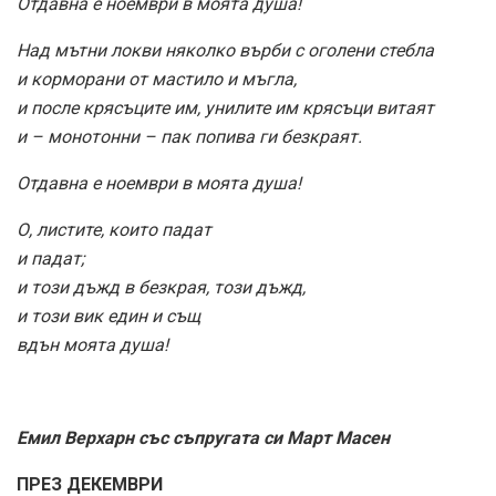
Отдавна е ноември в моята душа!
Над мътни локви няколко върби с оголени стебла
и корморани от мастило и мъгла,
и после крясъците им, унилите им крясъци витаят
и – монотонни – пак попива ги безкраят.
Отдавна е ноември в моята душа!
О, листите, които падат
и падат;
и този дъжд в безкрая, този дъжд,
и този вик един и същ
вдън моята душа!
Емил Верхарн със съпругата си Март Масен
ПРЕЗ ДЕКЕМВРИ