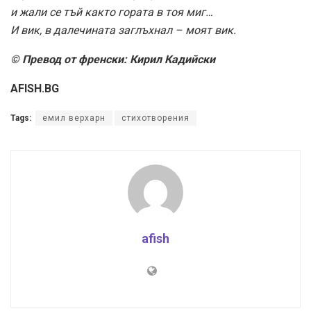
и жали се тъй както гората в тоя миг…
И вик, в далечината заглъхнал – моят вик.
© Превод от френски: Кирил Кадийски
AFISH.BG
Tags:
емил верхарн
стихотворения
afish