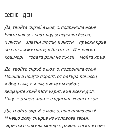
ЕСЕНЕН ДЕН
Да, твойта скръб е моя, о, подранила есен!
Елите пак се гънат под северняка бесен;
и листи – златни люспи, и листи – пръски кръв
по валози мъхнати, в блатата… И – какъв
кошмар! – гората рони не сълзи – мойта кръв.
Да, твойта скръб е моя, о, подранила есен!
Плющи в нощта пороят, от вятъра понесен,
и бие, гъне, кърши, очите им избол,
лещаците край пътя изрит, във всеки дол…
Ръце – ръцете мои – е вдигнал храстът гол.
Да, твойта скръб е моя, о, подранила есен!
И нещо долу скърца из коловоза тесен,
скрипти в чакъла мокър с ръждясал колесник