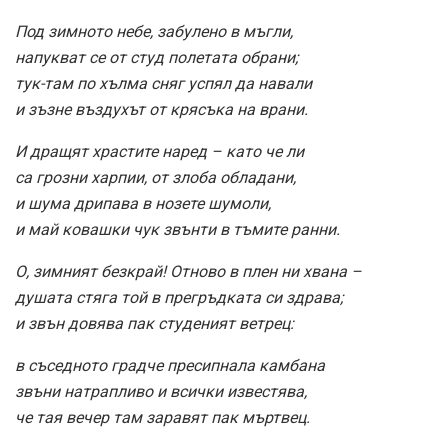
Под зимното небе, забулено в мъгли,
напукват се от студ полетата обрани;
тук-там по хълма сняг успял да навали
и зъзне въздухът от крясъка на врани.
И дращят храстите наред – като че ли
са грозни харпии, от злоба обладани,
и шума дрипава в нозете шумоли,
и май ковашки чук звънти в тъмите ранни.
О, зимният безкрай! Отново в плен ни хвана –
душата стяга той в прегръдката си здрава;
и звън довява пак студеният ветрец:
в съседното градче пресипнала камбана
звъни натрапливо и всички известява,
че тая вечер там заравят пак мъртвец.