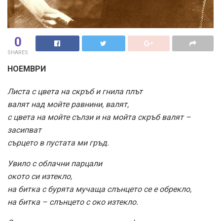
0
SHARES
НОЕМВРИ
Листа с цвета на скръб и гнила плът
валят над мойте равнини, валят,
с цвета на мойте сълзи и на мойта скръб валят –
засипват
сърцето в пустата ми гръд.
Увило с облачни парцали
окото си изтекло,
на битка с бурята мучаща слънцето се е обрекло,
на битка – слънцето с око изтекло.