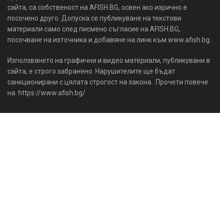
сайта, са собственост на AFISH.BG, освен ако изрично е
посочено друго. Допуска се публикуване на текстови
материали само след писмено съгласие на AFISH.BG,
посочване на източника и добавяне на линк към www.afish.bg.
Използването на графични и видео материали, публикувани в
сайта, е строго забранено. Нарушителите ще бъдат
санкционирани с цялата строгост на закона. Прочети повече
на: https://www.afish.bg/