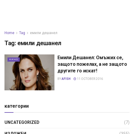
Home
Tag
емили дешанел
Tag:
емили дешанел
Eмили Дешанел: Омъжих се,
КИНО
защото пожелах, а не защото
другите го искат!
BY
AFISH
11 OCTOBER 2016
категории
UNCATEGORIZED
(7)
ИЗЛОЖБИ
(355)