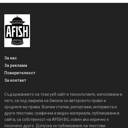
За нас
За реклама
Поверителност
За контакт
Съдържанието на този уеб сайт и технологиите, използвани в
него, са под закрила на Закона за авторското право и
сродните му права. Всички статии, репортажи, интервюта и
други текстови, графични и видео материали, публикувани в
сайта, са собственост на AFISH.BG, освен ако изрично е
посочено друго. Допуска се публикуване на текстови