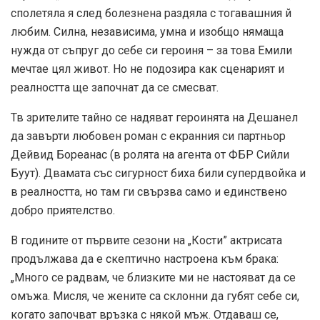
сполетяла я след болезнена раздяла с тогавашния й
любим. Силна, независима, умна и изобщо нямаща
нужда от съпруг до себе си героиня – за това Емили
мечтае цял живот. Но не подозира как сценарият и
реалността ще започнат да се смесват.
Тв зрителите тайно се надяват героинята на Дешанел
да завърти любовен роман с екранния си партньор
Дейвид Бореанас (в ролята на агента от ФБР Сийли
Буут). Двамата със сигурност биха били супердвойка и
в реалността, но там ги свързва само и единствено
добро приятелство.
В годините от първите сезони на „Кости” актрисата
продължава да е скептично настроена към брака:
„Много се радвам, че близките ми не настояват да се
омъжа. Мисля, че жените са склонни да губят себе си,
когато започват връзка с някой мъж. Отдаваш се,