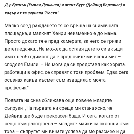
Д-р Бренън (Емили Дешанел) и агент Буут (Дейвид Бореанас) в
кадър от тв сериала “Кости”
Малко след раждането тя се връща на снимачната
площадка, а малкият Хенри неизменно е до мама.
Просто докато тя е пред камерата, за него се грижи
детегледачка. „Не можех да оставя детето си вкъщи,
имах необходимост да е пред очите ми всеки миг –
споделя Емили. – Не мога да си представя как хората,
работещи в офис, се справят с този проблем. Едва сега
осъзнах какъв късмет съм извадила с моята
професия.”
Появата на сина сближава още повече младите
съпрузи: „На първата ни среща ми стана ясно, че
Дейвид ще бъде прекрасен баща. И сега, когато от
нещо съм разстроена – младите майки са склонни към
това – съпругът ми винаги успява да ме разсмее и да