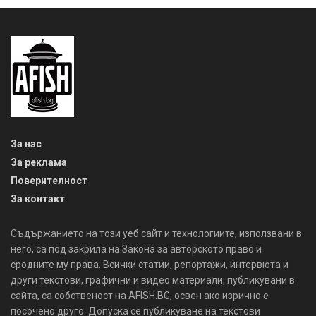
За нас
За реклама
Поверителност
За контакт
Съдържанието на този уеб сайт и технологиите, използвани в
него, са под закрила на Закона за авторското право и
сродните му права. Всички статии, репортажи, интервюта и
други текстови, графични и видео материали, публикувани в
сайта, са собственост на AFISH.BG, освен ако изрично е
посочено друго. Допуска се публикуване на текстови