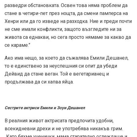
разведри обстановката. Освен това няма проблем да
стане в четири-пет през нощта, да смени памперса на
Хенри или да го изведе на разходка. Ние и преди почти
не сме имали конфликти, защото възгледите ни за
живота са еднакви, но сега просто нямаме за какво да
се караме.”
Ако има нещо, за което да съжалява Емили Дешанел,
то е единствено за неуспешния си опит да убеди
Дейвид да стане веган. Той е вегетарианец и
продължава да си хапва яйца.
Сестрите актриси Емили и Зоуи Дешанел
В реалния живот актрисата предпочита удобни,
всекидневни дрехи и не употребява никакъв грим.
„Като бяхме ученички, мама старателно оглеждаше и