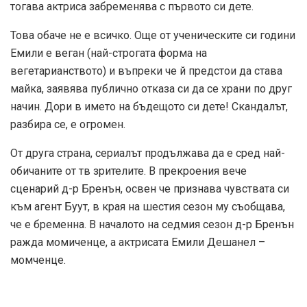
тогава актриса забременява с първото си дете.
Това обаче не е всичко. Още от ученическите си години
Емили е веган (най-строгата форма на
вегетарианството) и въпреки че й предстои да става
майка, заявява публично отказа си да се храни по друг
начин. Дори в името на бъдещото си дете! Скандалът,
разбира се, е огромен.
От друга страна, сериалът продължава да е сред най-
обичаните от тв зрителите. В прекроения вече
сценарий д-р Бренън, освен че признава чувствата си
към агент Буут, в края на шестия сезон му съобщава,
че е бременна. В началото на седмия сезон д-р Бренън
ражда момиченце, а актрисата Емили Дешанел –
момченце.