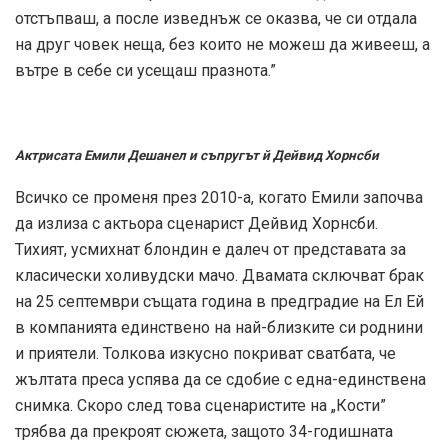
отстъпваш, а после изведнъж се оказва, че си отдала
на друг човек неща, без които не можеш да живееш, а
вътре в себе си усещаш празнота.”
Актрисата Емили Дешанел и съпругът й Дейвид Хорнсби
Всичко се променя през 2010-а, когато Емили започва
да излиза с актьора сценарист Дейвид Хорнсби.
Тихият, усмихнат блондин е далеч от представата за
класически холивудски мачо. Двамата сключват брак
на 25 септември същата година в предградие на Ел Ей
в компанията единствено на най-близките си роднини
и приятели. Толкова изкусно покриват сватбата, че
жълтата преса успява да се сдобие с една-единствена
снимка. Скоро след това сценаристите на „Кости”
трябва да прекроят сюжета, защото 34-годишната