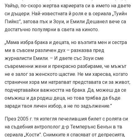
Уайър, по-скоро жертва кариерата си в името на двете
си дъщери. Най-известната й роля е в сериала „Туийн
Пийкс”, затова пък и Зоуи, и Емили Дешанел вече са
достатъчно популярни в света на киното.
„Мама избра брака и децата, но възпита мен и сестра
ми в съвсем различен дух – разказва пред
журналисти Емили. – И двете със Зоуи сме
съвременни жени и прекрасно разбираме, че мъжът
не е залог за женското щастие. Не ми харесва, когато
странични хора ми натрапват представата си за живот,
подчертавайки важността на брака. Да, можеш да се
омъжиш и да родиш деца, но това трябва да бъде
заради твоя личен избор, а не по задължение.”
През 2005 г. тя изтегля печелившия билет с ролята си
на съдебния антрополог д-р Темперънс Бенън в тв
сериала „Кости”. Снимките я спасяват от депресията,