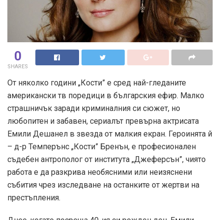
0
SHARES
От няколко години „Кости” е сред най-гледаните
американски тв поредици в българския ефир. Малко
страшничък заради криминалния си сюжет, но
любопитен и забавен, сериалът превърна актрисата
Емили Дешанел в звезда от малкия екран. Героинята й
– д-р Темперънс „Кости” Бренън, е професионален
съдебен антрополог от института „Джеферсън”, чиято
работа е да разкрива необясними или неизяснени
събития чрез изследване на останките от жертви на
престъпления.