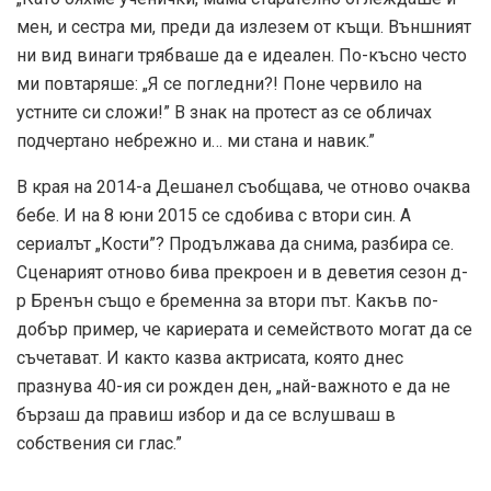
мен, и сестра ми, преди да излезем от къщи. Външният
ни вид винаги трябваше да е идеален. По-късно често
ми повтаряше: „Я се погледни?! Поне червило на
устните си сложи!” В знак на протест аз се обличах
подчертано небрежно и… ми стана и навик.”
В края на 2014-а Дешанел съобщава, че отново очаква
бебе. И на 8 юни 2015 се сдобива с втори син. А
сериалът „Кости”? Продължава да снима, разбира се.
Сценарият отново бива прекроен и в деветия сезон д-
р Бренън също е бременна за втори път. Какъв по-
добър пример, че кариерата и семейството могат да се
съчетават. И както казва актрисата, която днес
празнува 40-ия си рожден ден, „най-важното е да не
бързаш да правиш избор и да се вслушваш в
собствения си глас.”