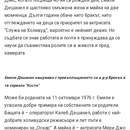
Днес, когато посреща 40-ия си рожден ден, Емили
Дешанел е щастливо омъжена жена и майка на две
момченца. Дълги години обаче нито бракът, нито
отглеждането на деца са приоритет за актрисата.
“Служа на Холивуд”, вероятно е нейният девиз. Но
съдбата си знае работата и почти я принуждава да се
научи да съвместява ролите си в живота и пред
камерата.
Емили Дешанел нашумява с превъплъщението си в д-р Бренън в
тв сериала “Кости”
Може би родената на 11 октомври 1976 г. Емили е
усвоила добре примера на собствените си родители.
Бащата й – операторът Калеб Дешанел, работи с най-
добрите холивудски режисьори и пет пъти е
номиниран за „Оскар”. А майка й – актрисата Мери Джо