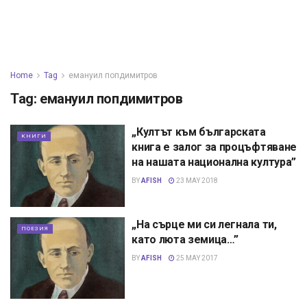
Home
Tag
емануил попдимитров
Tag:
емануил попдимитров
„Култът към българската
КНИГИ
книга е залог за процъфтяване
на нашата национална култура”
BY
AFISH
23 MAY 2018
„На сърце ми си легнала ти,
ПОЕЗИЯ
като люта земица…”
BY
AFISH
25 MAY 2017