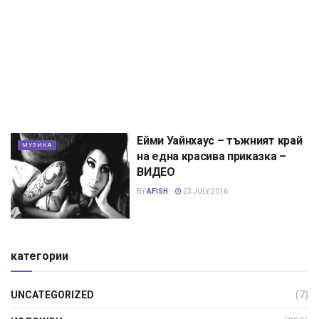
Ейми Уайнхаус – тъжният край
МУЗИКА
на една красива приказка –
ВИДЕО
BY
AFISH
23 JULY 2016
категории
UNCATEGORIZED
(7)