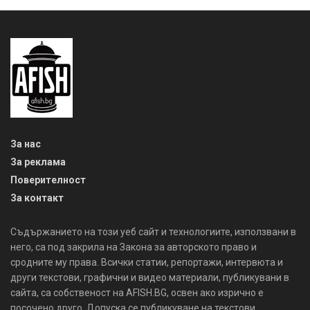
За нас
За реклама
Поверителност
За контакт
Съдържанието на този уеб сайт и технологиите, използвани в
него, са под закрила на Закона за авторското право и
сродните му права. Всички статии, репортажи, интервюта и
други текстови, графични и видео материали, публикувани в
сайта, са собственост на AFISH.BG, освен ако изрично е
посочено друго. Допуска се публикуване на текстови