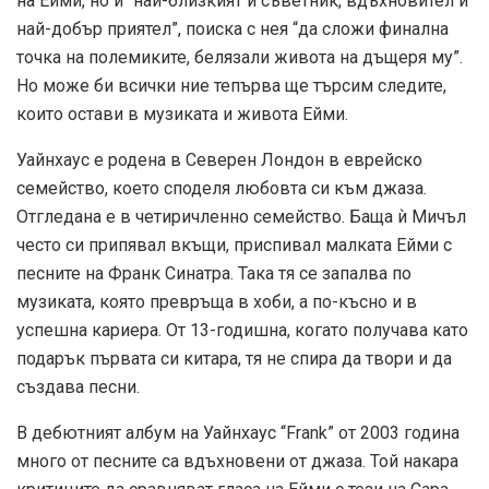
на Ейми, но и “най-близкият ѝ съветник, вдъхновител и
най-добър приятел”, поиска с нея “да сложи финална
точка на полемиките, белязали живота на дъщеря му”.
Но може би всички ние тепърва ще търсим следите,
които остави в музиката и живота Ейми.
Уайнхаус е родена в Северен Лондон в еврейско
семейство, което споделя любовта си към джаза.
Отгледана е в четиричленно семейство. Баща ѝ Мичъл
често си припявал вкъщи, приспивал малката Ейми с
песните на Франк Синатра. Така тя се запалва по
музиката, която превръща в хоби, а по-късно и в
успешна кариера. От 13-годишна, когато получава като
подарък първата си китара, тя не спира да твори и да
създава песни.
В дебютният албум на Уайнхаус “Frank” от 2003 година
много от песните са вдъхновени от джаза. Той накара