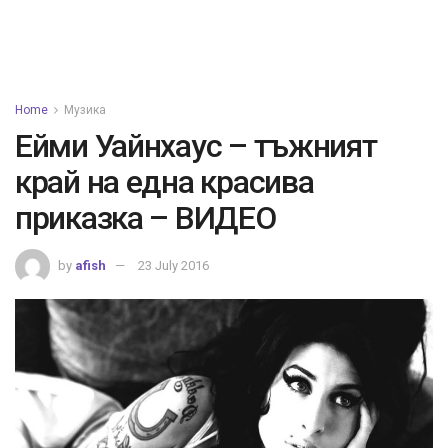
Home
Музика
Ейми Уайнхаус – тъжният
край на една красива
приказка – ВИДЕО
by
afish
23 July 2016