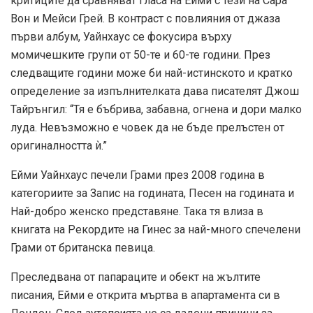
критиците да сравняват гласа на Ейми с тези на Сара
Вон и Мейси Грей. В контраст с повлияния от джаза
първи албум, Уайнхаус се фокусира върху
момичешките групи от 50-те и 60-те години. През
следващите години може би най-истинското и кратко
определение за изпълнителката дава писателят Джош
Тайрънгил: “Тя е бъбрива, забавна, огнена и дори малко
луда. Невъзможно е човек да не бъде прелъстен от
оригиналността ѝ.”
Ейми Уайнхаус печели Грами през 2008 година в
категориите за Запис на годината, Песен на годината и
Най-добро женско представяне. Така тя влиза в
книгата на Рекордите на Гинес за най-много спечелени
Грами от британска певица.
Преследвана от папараците и обект на жълтите
писания, Ейми е открита мъртва в апартамента си в