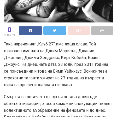
0
SHARES
Така нареченият „Клуб 27“ има лоша слава. Той
включва имената на Джим Морисън, Джанис
Джоплин, Джими Хендрикс, Кърт Кобейн, Браян
Джоунс. На днешната дата, 23 юли, през 2011 година
се присъедини и това на Ейми Уайнхаус. Всички тези
страхотни таланти умират на 27-годишна възраст в
пика на професионалната си слава.
Смъртта на повечето от тях си остава донякъде
обвита в мистерия, а всевъзможни спекулации пълнят
колективното въображение на феновете и до днес.