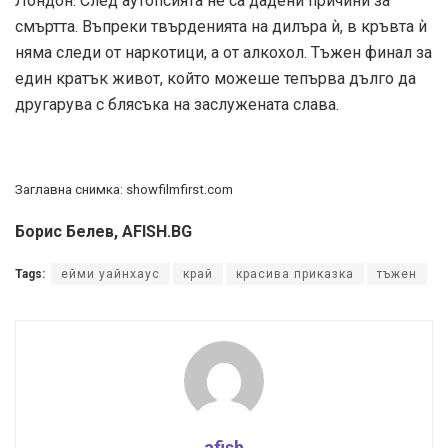
Лондон. След аутопсията не са дадени причини за
смъртта. Въпреки твърденията на дилъра ѝ, в кръвта ѝ
няма следи от наркотици, а от алкохол. Тъжен финал за
един кратък живот, който можеше тепърва дълго да
другарува с блясъка на заслужената слава.
Заглавна снимка: showfilmfirst.com
Борис Белев, AFISH.BG
Tags:
ейми уайнхаус
край
красива приказка
тъжен
afish