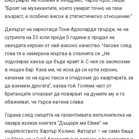
Биографът на Кобейн и Хендрикс Чарлз Крос пише:
“Броят на музикантите, които умират точно на тази
възраст, е особено висок в статистическо отношение.”
Дилърът на наркотици Тони Адзопарди твърди, че на
сутринта на 23 юли преди 5 години е продал на
звездата хероин от най-високо качество. Часове след
това тя е намерена мъртва в спалнята си. „Не
подозирах какъв ще бъде краят ѝ. С нея се засякохме
в нощен бар. Каза ми, че иска да си купи хероин,
качихме се на едно такси и отидохме до квартирата, за
да вземем дрогата“, казва той. Голяма част от
британците отказват да повярват на думите му и го
обвиняват, че търси евтина слава.
Година след смъртта на талантливата изпълнителка на
пазара излиза книгата “Дъщеря ми Ейми” на
издателството Харпър Колинс. Авторът – не само баща