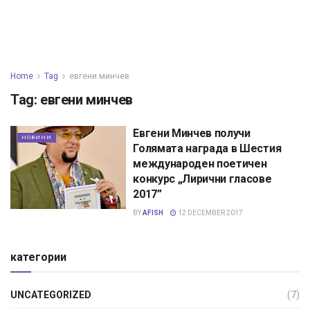
Home
Tag
евгени минчев
Tag:
евгени минчев
Евгени Минчев получи
НОВИНИ
Голямата награда в Шестия
международен поетичен
конкурс „Лирични гласове
2017”
BY
AFISH
12 DECEMBER 2017
категории
UNCATEGORIZED
(7)