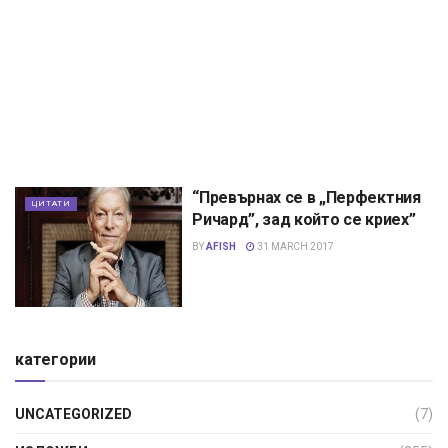
“Превърнах се в „Перфектния
ЦИТАТИ
Ричард”, зад който се криех”
BY
AFISH
31 MARCH 2017
категории
UNCATEGORIZED
(7)