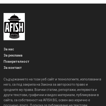
За нас
За реклама
Поверителност
За контакт
Съдържанието на този уеб сайт и технологиите, използвани в
него, са под закрила на Закона за авторското право и
сродните му права. Всички статии, репортажи, интервюта и
други текстови, графични и видео материали, публикувани в
сайта, са собственост на AFISH.BG, освен ако изрично е
посочено друго. Допуска се публикуване на текстови