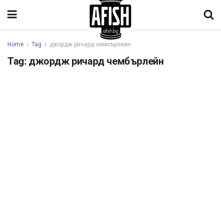
Home
Tag
джордж ричард чембърлейн
Tag:
джордж ричард чембърлейн