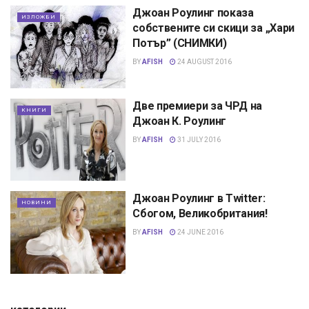
Джоан Роулинг показа
ИЗЛОЖБИ
собствените си скици за „Хари
Потър” (СНИМКИ)
BY
AFISH
24 AUGUST 2016
Две премиери за ЧРД на
КНИГИ
Джоан К. Роулинг
BY
AFISH
31 JULY 2016
Джоан Роулинг в Twitter:
НОВИНИ
Сбогом, Великобритания!
BY
AFISH
24 JUNE 2016