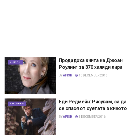
Продадоха книга на Джоан
КНИГИ
Роулинг за 370 хиляди лири
BY
AFISH
16 DECEMBER 2016
Еди Редмейн: Рисувам, за да
ИНТЕРВЮ
се спася от суетата в киното
BY
AFISH
3 DECEMBER 2016