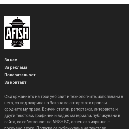
За нас
За реклама
Поверителност
За контакт
Съдържанието на този уеб сайт и технологиите, използвани в
него, са под закрила на Закона за авторското право и
сродните му права. Всички статии, репортажи, интервюта и
други текстови, графични и видео материали, публикувани в
сайта, са собственост на AFISH.BG, освен ако изрично е
посочено друго. Допуска се публикуване на текстови