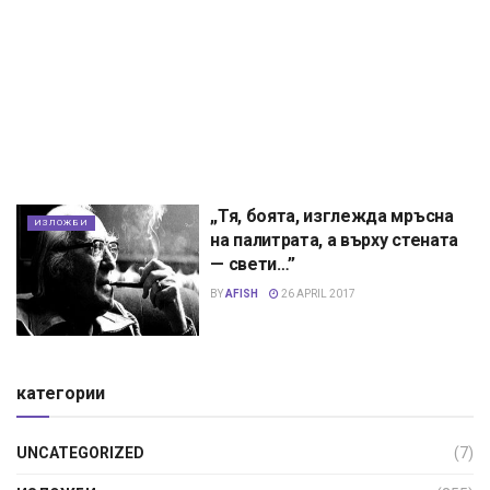
„Тя, боята, изглежда мръсна
ИЗЛОЖБИ
на палитрата, а върху стената
— свети…”
BY
AFISH
26 APRIL 2017
категории
UNCATEGORIZED
(7)