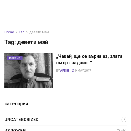
Home
Tag
девети май
Tag:
девети май
„Чакай, ще се върна аз, злата
ПОЕЗИЯ
смърт надвил…”
BY
AFISH
9 MAY 2017
категории
UNCATEGORIZED
(7)
ИЗЛОЖБИ
(355)