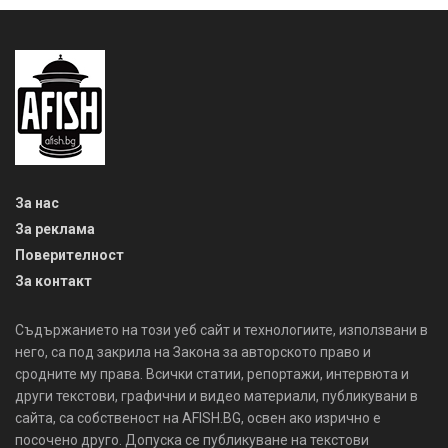
За нас
За реклама
Поверителност
За контакт
Съдържанието на този уеб сайт и технологиите, използвани в
него, са под закрила на Закона за авторското право и
сродните му права. Всички статии, репортажи, интервюта и
други текстови, графични и видео материали, публикувани в
сайта, са собственост на AFISH.BG, освен ако изрично е
посочено друго. Допуска се публикуване на текстови