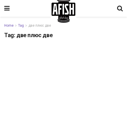
Home
Tag
две плюс две
Tag:
две плюс две