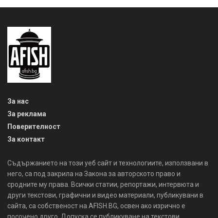
За нас
За реклама
Поверителност
За контакт
Съдържанието на този уеб сайт и технологиите, използвани в
него, са под закрила на Закона за авторското право и
сродните му права. Всички статии, репортажи, интервюта и
други текстови, графични и видео материали, публикувани в
сайта, са собственост на AFISH.BG, освен ако изрично е
посочено друго. Допуска се публикуване на текстови