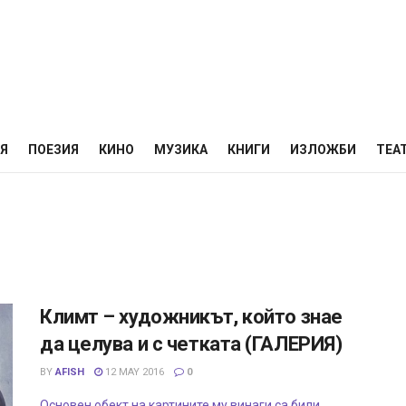
НЯ
ПОЕЗИЯ
КИНО
МУЗИКА
КНИГИ
ИЗЛОЖБИ
ТЕА
Климт – художникът, който знае
да целува и с четката (ГАЛЕРИЯ)
BY
AFISH
12 MAY 2016
0
Основен обект на картините му винаги са били