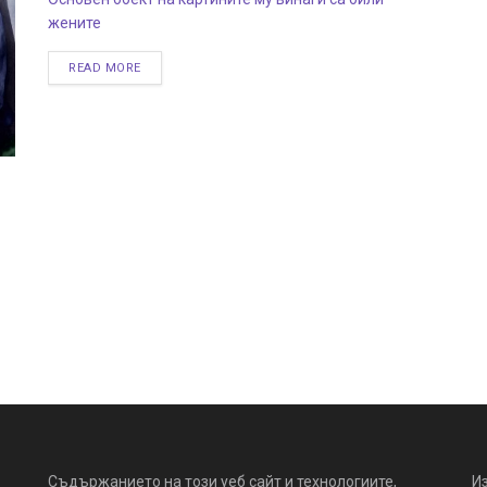
жените
READ MORE
Съдържанието на този уеб сайт и технологиите,
И