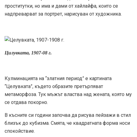
проститутки, но има и дами от хайлайфа, които се
надпреварват за портрет, нарисуван от художника.
Цилувката, 1907-08 г.
Кулминацията на “златния период” е картината
“Целувката”, където образите претърпяват
метаморфоза. Тук мъжът властва над жената, която му
се отдава покорно.
В късните си години започва да рисува пейзажи в стил
близък до кубизма. Смята, че квадратната форма носи
спокойствие.