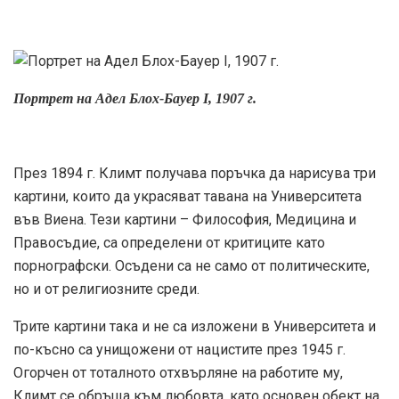
Портрет на Адел Блох-Бауер I, 1907 г.
През 1894 г. Климт получава поръчка да нарисува три
картини, които да украсяват тавана на Университета
във Виена. Тези картини – Философия, Медицина и
Правосъдие, са определени от критиците като
порнографски. Осъдени са не само от политическите,
но и от религиозните среди.
Трите картини така и не са изложени в Университета и
по-късно са унищожени от нацистите през 1945 г.
Огорчен от тоталното отхвърляне на работите му,
Климт се обръща към любовта, като основен обект на