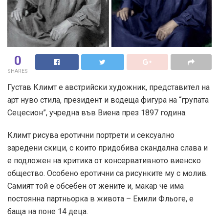
0
SHARES
Густав Климт е австрийски художник, представител на
арт нуво стила, президент и водеща фигура на “групата
Сецесион”, учредна във Виена през 1897 година.
Климт рисува еротични портрети и сексуално
заредени скици, с които придобива скандална слава и
е подложен на критика от консервативното виенско
общество. Особено еротични са рисунките му с молив.
Самият той е обсебен от жените и, макар че има
постоянна партньорка в живота – Емили Фльоге, е
баща на поне 14 деца.