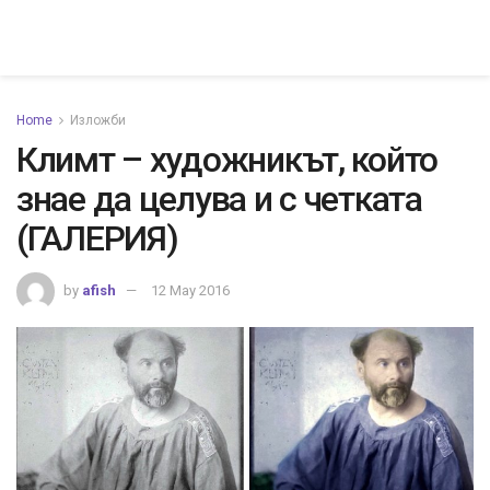
Home
Изложби
Климт – художникът, който
знае да целува и с четката
(ГАЛЕРИЯ)
by
afish
12 May 2016