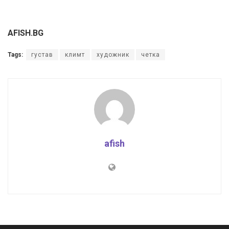
AFISH.BG
Tags:
густав
климт
художник
четка
afish