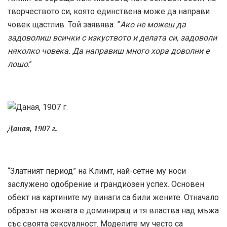
творчеството си, която единствена може да направи
човек щастлив. Той заявява: ”
Ако не можеш да
задоволиш всички с изкуството и делата си, задоволи
няколко човека. Да направиш много хора доволни е
лошо
.”
Даная, 1907 г.
“Златният период” на Климт, най-сетне му носи
заслужено одобрение и грандиозен успех. Основен
обект на картините му винаги са били жените. Отначало
образът на жената е доминиращ и тя властва над мъжа
със своята сексуалност. Моделите му често са