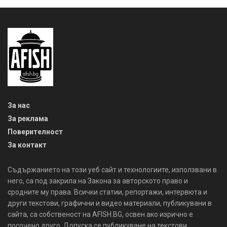
За нас
За реклама
Поверителност
За контакт
Съдържанието на този уеб сайт и технологиите, използвани в
него, са под закрила на Закона за авторското право и
сродните му права. Всички статии, репортажи, интервюта и
други текстови, графични и видео материали, публикувани в
сайта, са собственост на AFISH.BG, освен ако изрично е
посочено друго. Допуска се публикуване на текстови