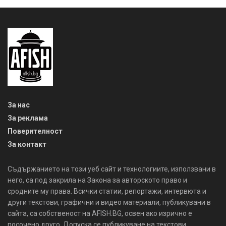
За нас
За реклама
Поверителност
За контакт
Съдържанието на този уеб сайт и технологиите, използвани в
него, са под закрила на Закона за авторското право и
сродните му права. Всички статии, репортажи, интервюта и
други текстови, графични и видео материали, публикувани в
сайта, са собственост на AFISH.BG, освен ако изрично е
посочено друго. Допуска се публикуване на текстови