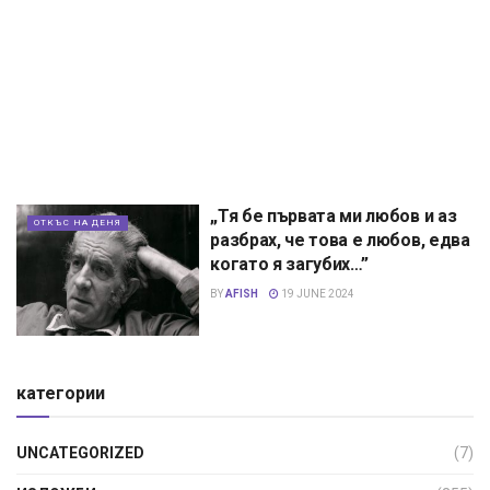
„Тя бе първата ми любов и аз
ОТКЪС НА ДЕНЯ
разбрах, че това е любов, едва
когато я загубих…”
BY
AFISH
19 JUNE 2024
категории
UNCATEGORIZED
(7)