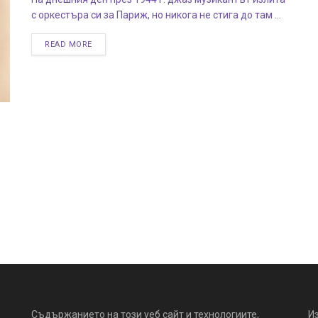
с оркестъра си за Париж, но никога не стига до там ...
READ MORE
Съдържанието на този уеб сайт и технологиите,
И