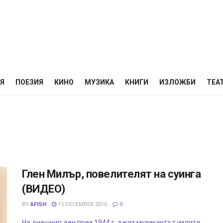
НЯ
ПОЕЗИЯ
КИНО
МУЗИКА
КНИГИ
ИЗЛОЖБИ
ТЕА
Глен Милър, повелителят на суинга
(ВИДЕО)
BY
AFISH
15 DECEMBER 2016
0
На днешния ден през 1944 г. джаз музикантът излита