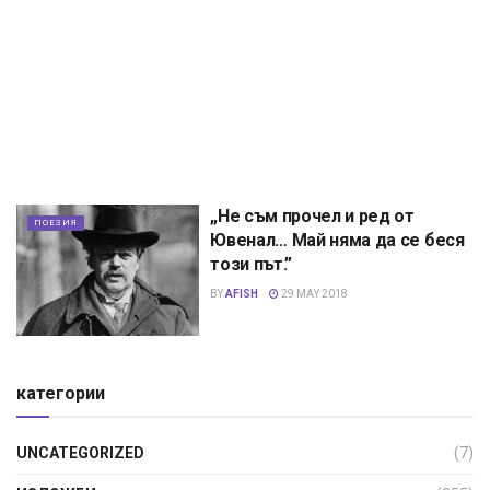
„Не съм прочел и ред от
ПОЕЗИЯ
Ювенал… Май няма да се беся
този път.”
BY
AFISH
29 MAY 2018
категории
UNCATEGORIZED
(7)