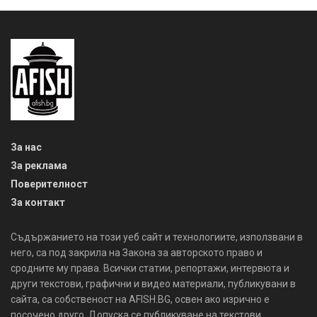
За нас
За реклама
Поверителност
За контакт
Съдържанието на този уеб сайт и технологиите, използвани в
него, са под закрила на Закона за авторското право и
сродните му права. Всички статии, репортажи, интервюта и
други текстови, графични и видео материали, публикувани в
сайта, са собственост на AFISH.BG, освен ако изрично е
посочено друго. Допуска се публикуване на текстови