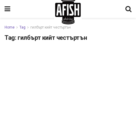
Home
Tag
гилбърт кийт честъртън
Tag:
гилбърт кийт честъртън