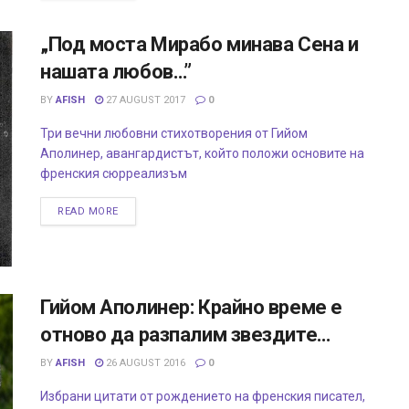
„Под моста Мирабо минава Сена и
нашата любов…”
BY
AFISH
27 AUGUST 2017
0
Три вечни любовни стихотворения от Гийом
Аполинер, авангардистът, който положи основите на
френския сюрреализъм
READ MORE
Гийом Аполинер: Крайно време е
отново да разпалим звездите…
BY
AFISH
26 AUGUST 2016
0
Избрани цитати от рождението на френския писател,