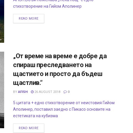
стихотворение на Гийом Аполинер
READ MORE
„От време на време е добре да
спираш преследването на
щастието и просто да бъдеш
щастлив.“
BY
AFISH
26 AUGUST 2018
0
5 цитата + едно стихотворение от неистовия Гийом
Аполинер, поставил заедно с Пикасо основите на
естетиката на кубизма
READ MORE