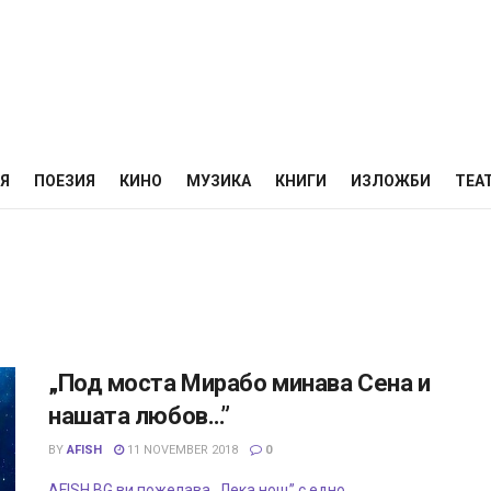
НЯ
ПОЕЗИЯ
КИНО
МУЗИКА
КНИГИ
ИЗЛОЖБИ
ТЕА
„Под моста Мирабо минава Сена и
нашата любов…”
BY
AFISH
11 NOVEMBER 2018
0
AFISH.BG ви пожелава „Лека нощ” с едно