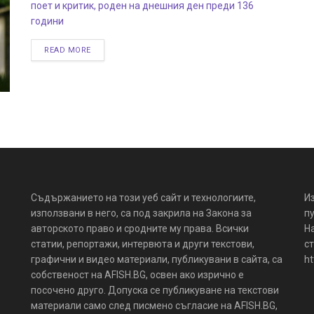
поет и критик, роден на днешния ден преди 136
години
READ MORE
Съдържанието на този уеб сайт и технологиите,
И
използвани в него, са под закрила на Закона за
пу
авторското право и сродните му права. Всички
Н
статии, репортажи, интервюта и други текстови,
ст
графични и видео материали, публикувани в сайта, са
ht
собственост на AFISH.BG, освен ако изрично е
посочено друго. Допуска се публикуване на текстови
материали само след писмено съгласие на AFISH.BG,