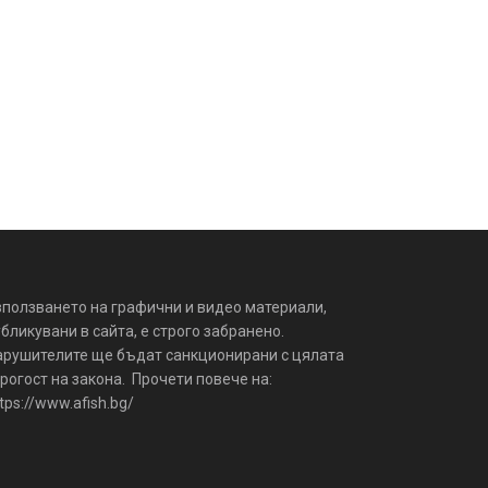
зползването на графични и видео материали,
бликувани в сайта, е строго забранено.
арушителите ще бъдат санкционирани с цялата
рогост на закона. Прочети повече на:
tps://www.afish.bg/