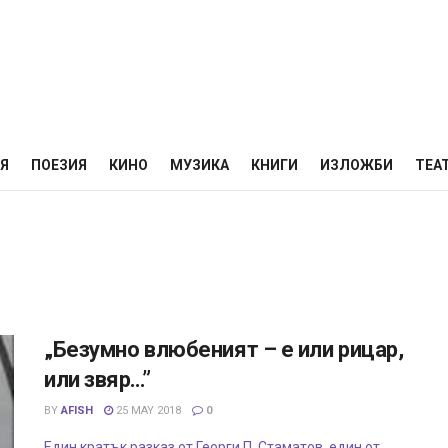
НЯ
ПОЕЗИЯ
КИНО
МУЗИКА
КНИГИ
ИЗЛОЖБИ
ТЕА
„Безумно влюбеният – е или рицар,
или звяр…”
BY
AFISH
25 MAY 2018
0
Един кратък разказ от Георги П. Стаматов, един от