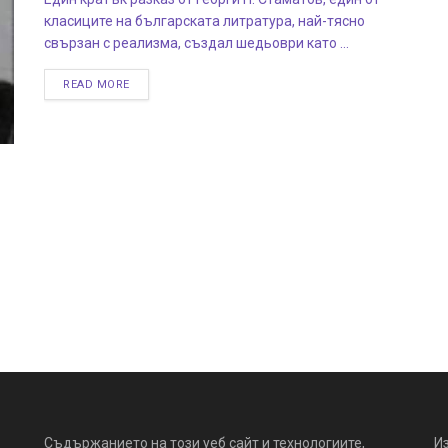
класиците на българската литратура, най-тясно
свързан с реализма, създал шедьоври като ...
READ MORE
Съдържанието на този уеб сайт и технологиите,
И