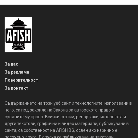
За нас
За реклама
Поверителност
За контакт
Съдържанието на този уеб сайт и технологиите, използвани в
него, са под закрила на Закона за авторското право и
сродните му права. Всички статии, репортажи, интервюта и
други текстови, графични и видео материали, публикувани в
сайта, са собственост на AFISH.BG, освен ако изрично е
посочено друго. Допуска се публикуване на текстови