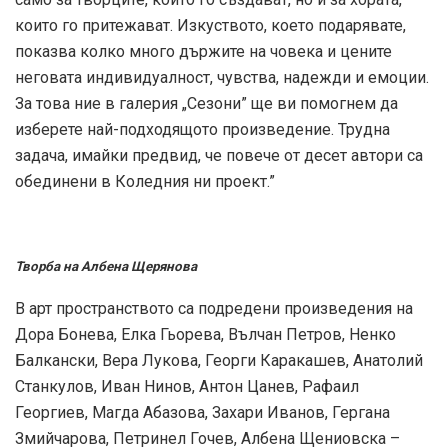
които го притежават. Изкуството, което подарявате,
показва колко много държите на човека и цените
неговата индивидуалност, чувства, надежди и емоции.
За това ние в галерия „Сезони” ще ви помогнем да
изберете най-подходящото произведение. Трудна
задача, имайки предвид, че повече от десет автори са
обединени в Коледния ни проект.”
Творба на Албена Щерянова
В арт пространството са подредени произведения на
Дора Бонева, Елка Гьорева, Вълчан Петров, Ненко
Балкански, Вера Лукова, Георги Каракашев, Анатолий
Станкулов, Иван Нинов, Антон Цанев, Рафаил
Георгиев, Магда Абазова, Захари Иванов, Гергана
Змийчарова, Петринел Гочев, Албена Щениовска –