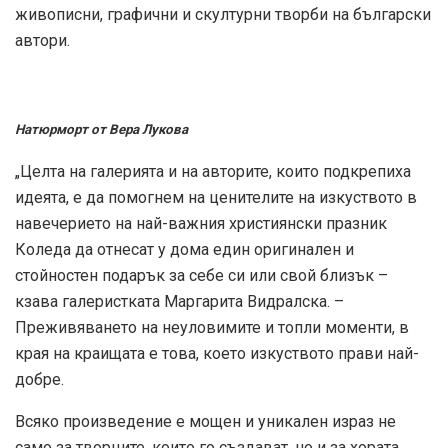
живописни, графични и скултурни творби на български
автори.
Натюрморт от Вера Лукова
„Целта на галерията и на авторите, които подкрепиха
идеята, е да помогнем на ценителите на изкуството в
навечерието на най-важния християнски празник
Коледа да отнесат у дома един оригинален и
стойностен подарък за себе си или свой близък –
кзава галеристката Маргарита Видралска. –
Преживяването на неуловимите и топли моменти, в
края на краищата е това, което изкуството прави най-
добре.
Всяко произведение е мощен и уникален израз не
само за творците, които го създават, но и за хората,