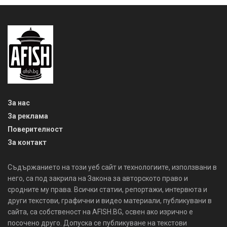
За нас
За реклама
Поверителност
За контакт
Съдържанието на този уеб сайт и технологиите, използвани в
него, са под закрила на Закона за авторското право и
сродните му права. Всички статии, репортажи, интервюта и
други текстови, графични и видео материали, публикувани в
сайта, са собственост на AFISH.BG, освен ако изрично е
посочено друго. Допуска се публикуване на текстови