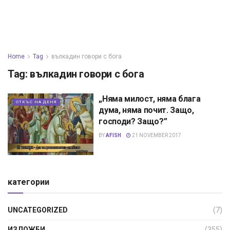
Home
Tag
вълкадин говори с бога
Tag:
вълкадин говори с бога
„Няма милост, няма блага
ОТКЪС НА ДЕНЯ
дума, няма почит. Защо,
господи? Защо?”
BY
AFISH
21 NOVEMBER 2017
категории
UNCATEGORIZED
(7)
ИЗЛОЖБИ
(355)