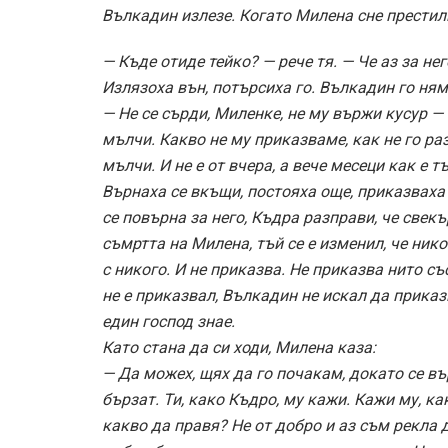
Вълкадин излезе. Когато Милена сне престилк
— Къде отиде тейко? — рече тя. — Че аз за н
Излязоха вън, потърсиха го. Вълкадин го ня
— Не се сърди, Миленке, не му вържи кусур 
мълчи. Какво не му приказваме, как не го ра
мълчи. И не е от вчера, а вече месеци как е тъ
Върнаха се вкъщи, постояха още, приказваха и
се повърна за него, Къдра разправи, че свек
съмртта на Милена, тъй се е изменил, че нико
с никого. И не приказва. Не приказва нито съ
не е приказвал, Вълкадин не искал да приказ
един господ знае.
Като стана да си ходи, Милена каза:
— Да можех, щях да го почакам, докато се вър
бързат. Ти, како Къдро, му кажи. Кажи му, ка
какво да правя? Не от добро и аз съм рекла 