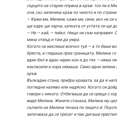
сърцето на стария плувна в кръв: тоз ли е Ми
очи, със запечена кръв по челото и по страни
— Кажи ми, Милене, кажи ми, сине, ако не си 
ще ходя, ще харча, хапката от устата си ще да
— Не — кай, — тейко. Нищо не съм направил. 
мина отвъд и там да умра.
Когато си мислеше всичко туй — а то беше вс
бряста, и гледаше през границата. Милена го
един бял и един черен кон и до тях — няма ли
изкласили и хора нямаше. Само едни зелени ж
кръв.
Вълкадин стана, прибра кравата, за да я напъ
погледне наляво или надясно. Когато си дойде
говори с някого. Отбягваше да се среща с хор
видя Милена. Жените станаха, Милена му цел
сълзите на Милена течаха по лицето й. Поусп
започваха да се тресат и пак дигаше престил