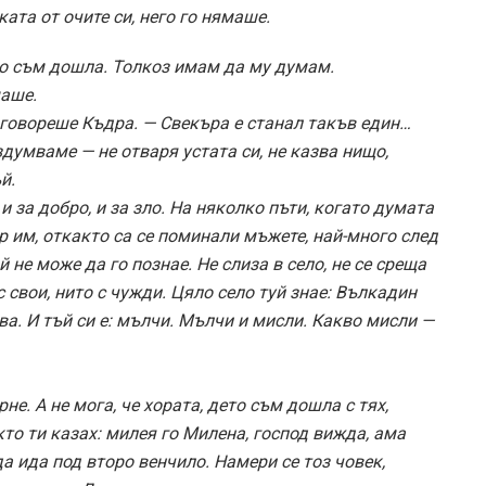
ата от очите си, него го нямаше.
его съм дошла. Толкоз имам да му думам.
маше.
— говореше Къдра. — Свекъра е станал такъв един…
здумваме — не отваря устата си, не казва нищо,
й.
 за добро, и за зло. На няколко пъти, когато думата
ър им, откакто са се поминали мъжете, най-много след
й не може да го познае. Не слиза в село, не се среща
с свои, нито с чужди. Цяло село туй знае: Вълкадин
ва. И тъй си е: мълчи. Мълчи и мисли. Какво мисли —
не. А не мога, че хората, дето съм дошла с тях,
кто ти казах: милея го Милена, господ вижда, ама
да ида под второ венчило. Намери се тоз човек,