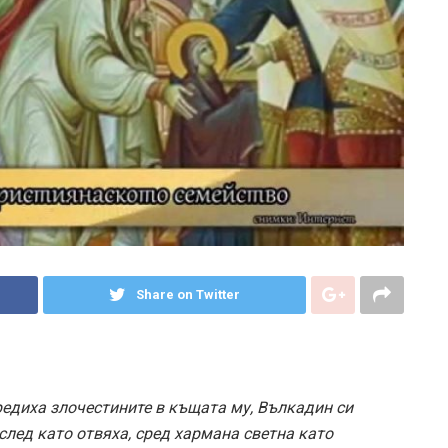
Share on Twitter
редиха злочестините в къщата му, Вълкадин си
 след като отвяха, сред хармана светна като