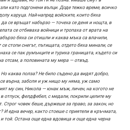
 зли като подгонени вълци. Доде тежко време, всичко
долу каруца. Най-напред войските, които бяха
да се връщат набързо — точеха се деня и нощта, в
селата се отбиваха войници и тропаха от врата на
абързо бяха си отишли и каква мъка са влачили,
 се стопи снегът, пътищата, отдето бяха минали, се
наха се пак румънците и туриха границата, където си
на отсам, а половината му мера — отвъд.
 Но каква полза? Не било съдено да видят добро,
о се върна, заболя и уж нищо му няма, уж само
рият му син, Никола — юнак мъж, личен, на когото не
в отпуск, фелдфебел, с медали, покрили целите му
т. Строг човек беше, държеше за право, за закон, но
? И една вечер, както стоеше с приятели в кръчмата,
и и той. Остана още една вдовица и още една черна