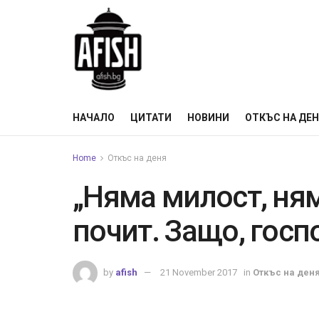
НАЧАЛО
ЦИТАТИ
НОВИНИ
ОТКЪС НА ДЕ
Home
Откъс на деня
„Няма милост, ням
почит. Защо, госп
by
afish
21 November 2017
in
Откъс на ден