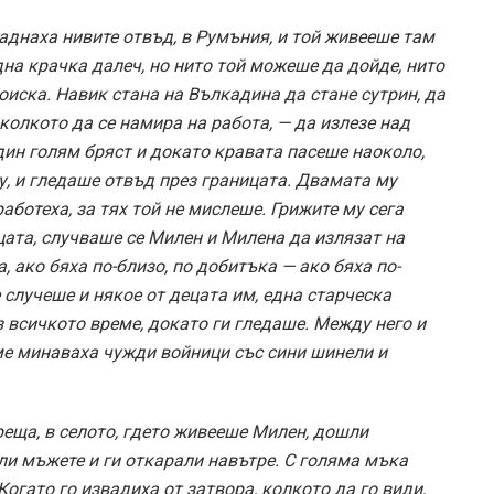
аднаха нивите отвъд, в Румъния, и той живееше там
дна крачка далеч, но нито той можеше да дойде, нито
оиска. Навик стана на Вълкадина да стане сутрин, да
 колкото да се намира на работа, — да излезе над
дин голям бряст и докато кравата пасеше наоколо,
у, и гледаше отвъд през границата. Двамата му
аботеха, за тях той не мислеше. Грижите му сега
цата, случваше се Милен и Милена да излязат на
, ако бяха по-близо, по добитъка — ако бяха по-
се случеше и някое от децата им, една старческа
 всичкото време, докато ги гледаше. Между него и
еме минаваха чужди войници със сини шинели и
реща, в селото, гдето живееше Милен, дошли
ли мъжете и ги откарали навътре. С голяма мъка
гато го извадиха от затвора, колкото да го види,