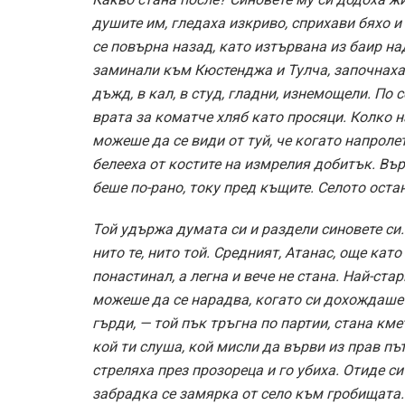
душите им, гледаха изкриво, сприхави бяхо и
се повърна назад, като изтървана из баир на
заминали към Кюстенджа и Тулча, започнаха 
дъжд, в кал, в студ, гладни, изнемощели. По 
врата за коматче хляб като просяци. Колко н
можеше да се види от туй, че когато напролет
белееха от костите на измрелия добитък. Вър
беше по-рано, току пред къщите. Селото оста
Той удържа думата си и раздели синовете си.
нито те, нито той. Средният, Атанас, още кат
понастинал, а легна и вече не стана. Най-ста
можеше да се нарадва, когато си дохождаше 
гърди, — той пък тръгна по партии, стана кме
кой ти слуша, кой мисли да върви из прав път
стреляха през прозореца и го убиха. Отиде с
забрадка се замярка от село към гробищата.