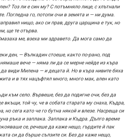
лен? Тоз ли е син му? С потъмняло лице, с хлътнали
те. Погледна го, потопи очи в земята и — ни дума.
направил нищо, ако си прав, друга царщина е тук, но
м, ще те отърва.
Смазаха ме, взеха ми здравето. Да мога само да
еки ден, — Вълкадин стоеше, както по-рано, под
 нямаше вече — няма ли да се мерне нейде из къра
 да види Милена — и децата й. Но в къра нивите бяха
ита и в тях нацъфтял много, много мак, ален като
ди към село. Вървеше, без да подигне очи, без да
 вкъщи, той чу, че в собата старата му снаха, Къдра,
а, но сега като че го бутна някой и влезе. Насреща си
уна ръка и заплака. Заплака и Къдра. Дълго време
окояваше се, речеше да каже нещо, гърдите й пак
ката си да бърше сълзите си. Без да каже нещо,