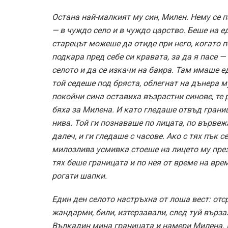
Остана най-малкият му син, Милен. Нему се п
— в чуждо село и в чуждо царство. Беше на е
старецът можеше да отиде при него, когато п
подкара пред себе си кравата, за да я пасе —
селото и да се изкачи на баира. Там имаше е
той седеше под бряста, облегнат на дънера м
покойни сина оставиха възрастни синове, те р
бяха за Милена. И като гледаше отвъд грани
нива. Той ги познаваше по лицата, по вървежа
далеч, и ги гледаше с часове. Ако с тях пък 
милозлива усмивка стоеше на лицето му през
тях беше границата и по нея от време на вр
рогати шапки.
Един ден селото настръхна от лоша вест: отс
жандарми, били, изтерзавали, след туй върза
Вълкадин мина границата и намери Милена. Ко