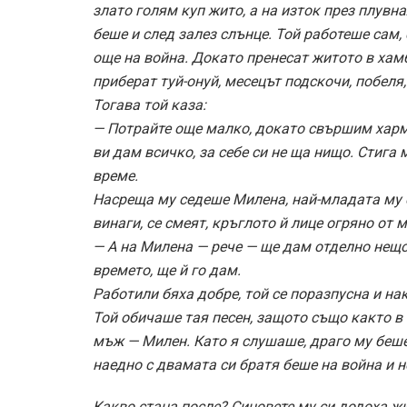
злато голям куп жито, а на изток през плувна
беше и след залез слънце. Той работеше сам, 
още на война. Докато пренесат житото в хам
приберат туй-онуй, месецът подскочи, побеля,
Тогава той каза:
— Потрайте още малко, докато свършим харма
ви дам всичко, за себе си не ща нищо. Стига
време.
Насреща му седеше Милена, най-младата му сн
винаги, се смеят, кръглото й лице огряно от 
— А на Милена — рече — ще дам отделно нещо.
времето, ще й го дам.
Работили бяха добре, той се поразпусна и н
Той обичаше тая песен, защото също както в 
мъж — Милен. Като я слушаше, драго му беше
наедно с двамата си братя беше на война и не
Какво стана после? Синовете му си додоха жи