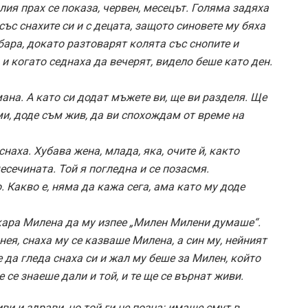
лия прах се показа, червен, месецът. Голяма задяха
със снахите си и с децата, защото синовете му бяха
бара, докато разтоварят колята със снопите и
 и когато седнаха да вечерят, видело беше като ден.
на. А като си додат мъжете ви, ще ви разделя. Ще
 ми, доде съм жив, да ви спохождам от време на
аха. Хубава жена, млада, яка, очите й, както
месечината. Той я погледна и се позасмя.
 Какво е, няма да кажа сега, ама като му доде
акара Милена да му изпее „Милен Милени думаше“.
нея, снаха му се казваше Милена, а син му, нейният
 да гледа снаха си и жал му беше за Милен, който
 се знаеше дали и той, и те ще се върнат живи.
ви и здрави, но той ги не позна: имаше смут в