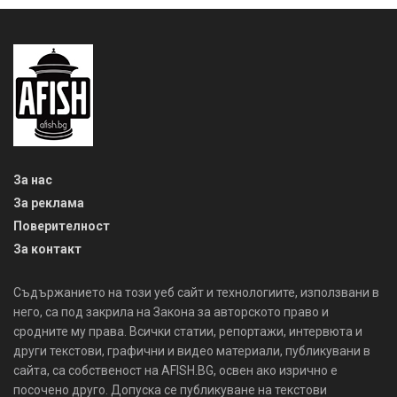
За нас
За реклама
Поверителност
За контакт
Съдържанието на този уеб сайт и технологиите, използвани в
него, са под закрила на Закона за авторското право и
сродните му права. Всички статии, репортажи, интервюта и
други текстови, графични и видео материали, публикувани в
сайта, са собственост на AFISH.BG, освен ако изрично е
посочено друго. Допуска се публикуване на текстови