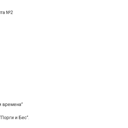
ита №2
и времена”
Порги и Бес”.