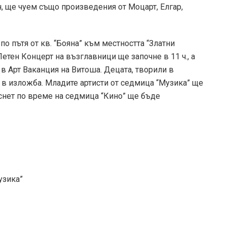
, ще чуем също произведения от Моцарт, Елгар,
о пътя от кв. “Бояна” към местността “Златни
етен Концерт на възглавници ще започне в 11 ч., а
в Арт Ваканция на Витоша. Децата, творили в
 в изложба. Младите артисти от седмица “Музика” ще
аснет по време на седмица “Кино” ще бъде
узика”