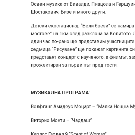
Освен музика от Вивалди, Пиацола и Гершуин
Шостакович, Бизе и много други.
Детски екостационар “Бели брези” се намира п
мостове” на 1км след разклона за Копитото. Л
един час по-рано ще представим участниците 
седмица “Рисуване” ще покажат картините си
представят концерт с наученото, а филмът, з
прожектиран за първи път пред гости.
​МУЗИКАЛНА ПРОГРАМА:
Волфганг Амадеус Моцарт – “Малка Нощна М
Виторио Монти – “Чардаш”
Карлос Гардел 9 “Scent of Woman”