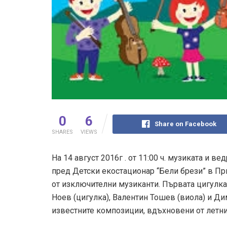
0
6
Share on Facebook
SHARES
VIEWS
На 14 август 2016г . от 11:00 ч. музиката и в
пред Детски екостационар “Бели брези” в Пр
от изключителни музиканти. Първата цигулк
Ноев (цигулка), Валентин Тошев (виола) и Ди
известните композиции, вдъхновени от летни