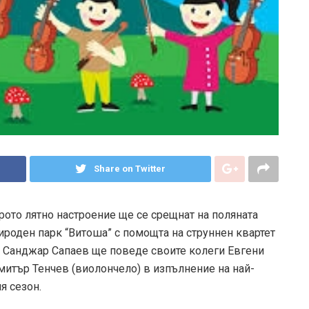
Share on Twitter
едрото лятно настроение ще се срещнат на поляната
ироден парк “Витоша” с помощта на струннен квартет
а Санджар Сапаев ще поведе своите колеги Евгени
митър Тенчев (виолончело) в изпълнение на най-
я сезон.