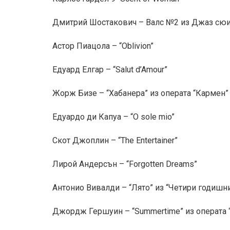
Дмитрий Шостакович – Валс №2 из Джаз сю
Астор Пиацола – “Oblivion”
Едуард Елгар – “Salut d’Amour”
Жорж Бизе – “Хабанера” из операта “Кармен”
Едуардо ди Капуа – “O sole mio”
Скот Джоплин – “The Entertainer”
Лирой Андерсън – “Forgotten Dreams”
Антонио Вивалди – “Лято” из “Четири годишн
Джордж Гершуин – “Summertime” из операта “