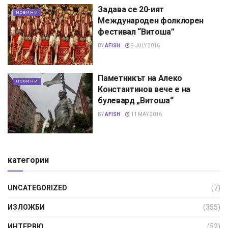
Задава се 20-ият
НОВИНИ
Международен фолклорен
фестивал “Витоша”
BY
AFISH
9 JULY 2016
Паметникът на Алеко
НОВИНИ
Константинов вече е на
булевард „Витоша“
BY
AFISH
11 MAY 2016
категории
UNCATEGORIZED
(7)
ИЗЛОЖБИ
(355)
ИНТЕРВЮ
(52)