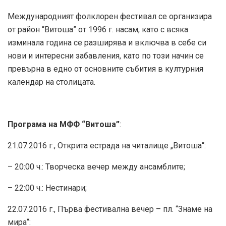
Международният фолклорен фестивал се организира
от район “Витоша” от 1996 г. насам, като с всяка
изминала година се разширява и включва в себе си
нови и интересни забавления, като по този начин се
превърна в едно от основните събития в културния
календар на столицата.
Програма на МФФ “Витоша”
:
21.07.2016 г., Открита естрада на читалище „Витоша“:
– 20:00 ч.: Творческа вечер между ансамблите;
– 22:00 ч.: Нестинари;
22.07.2016 г., Първа фестивална вечер – пл. “Знаме на
мира“: