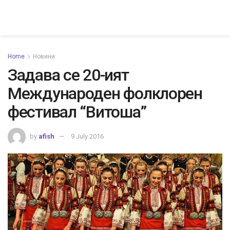
Home
Новини
Задава се 20-ият
Международен фолклорен
фестивал “Витоша”
by
afish
9 July 2016