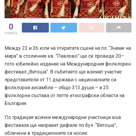
0
SHARES
Между 22 и 26 юли на откритата сцена на пл. “Знаме на
мира” в столичния кв. “Павлово” ще се проведе 20–
тото юбилейно издание на Международния фолклорен
фестивал „Витоша“. В събитието ще вземат участие
представители от 11 държави с националните си
фолклорни ансамбли – общо 313 души – и 25
фолклорни състава от петте етнографски области на
България.
По традиция всички международни участници във
фестивала ще направят дефиле по бул. “Витоша”,
облечени в традиционните си носии.