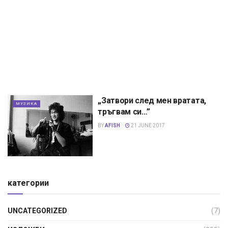
„Затвори след мен вратата,
МУЗИКА
тръгвам си…”
BY
AFISH
21 JUNE 2017
категории
UNCATEGORIZED
(7)