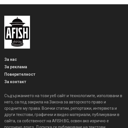
За нас
За реклама
Поверителност
За контакт
Съдържанието на този уеб сайт и технологиите, използвани в
него, са под закрила на Закона за авторското право и
сродните му права. Всички статии, репортажи, интервюта и
други текстови, графични и видео материали, публикувани в
сайта, са собственост на AFISH.BG, освен ако изрично е
посочено друго. Допуска се публикуване на текстови