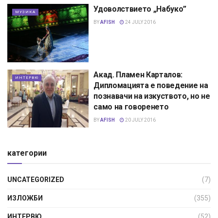
Удоволствието „Набуко”
МУЗИКА
BY
AFISH
24 JULY 2016
Акад. Пламен Карталов:
ИНТЕРВЮ
Дипломацията е поведение на
познавачи на изкуството, но не
само на говоренето
BY
AFISH
20 JULY 2016
категории
UNCATEGORIZED
(7)
ИЗЛОЖБИ
(355)
ИНТЕРВЮ
(52)