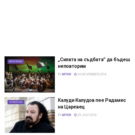
„Силата на съдбата” да бъдеш
МУЗИКА
неповторим
BY
AFISH
26 NOVEMBER 2016
Калуди Калудов пее Радамес
НОВИНИ
на Царевец
BY
AFISH
29 JULY 2016