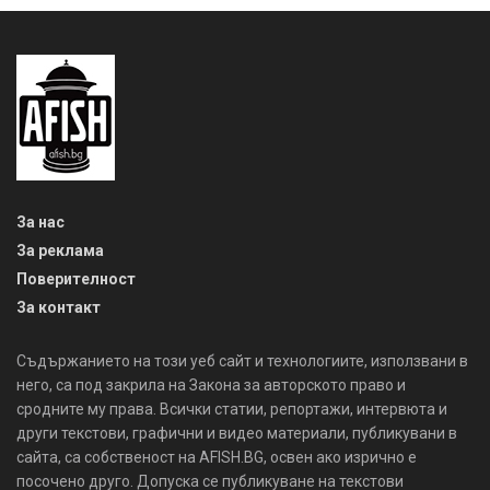
За нас
За реклама
Поверителност
За контакт
Съдържанието на този уеб сайт и технологиите, използвани в
него, са под закрила на Закона за авторското право и
сродните му права. Всички статии, репортажи, интервюта и
други текстови, графични и видео материали, публикувани в
сайта, са собственост на AFISH.BG, освен ако изрично е
посочено друго. Допуска се публикуване на текстови