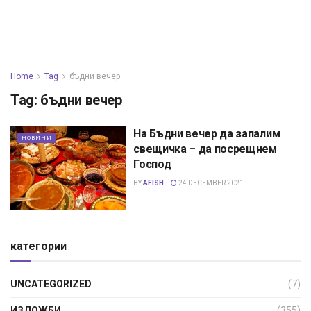
Home
Tag
бъдни вечер
Tag:
бъдни вечер
На Бъдни вечер да запалим
НОВИНИ
свещичка – да посрещнем
Господ
BY
AFISH
24 DECEMBER 2021
категории
UNCATEGORIZED
(7)
ИЗЛОЖБИ
(355)