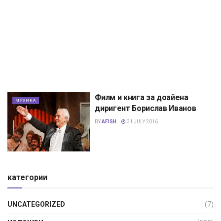
Филм и книга за доайена
МУЗИКА
диригент Борислав Иванов
BY
AFISH
31 JULY 2016
категории
UNCATEGORIZED
(7)