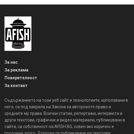
За нас
За реклама
Поверителност
За контакт
Съдържанието на този уеб сайт и технологиите, използвани в
него, са под закрила на Закона за авторското право и
сродните му права. Всички статии, репортажи, интервюта и
други текстови, графични и видео материали, публикувани в
сайта, са собственост на AFISH.BG, освен ако изрично е
посочено друго. Допуска се публикуване на текстови