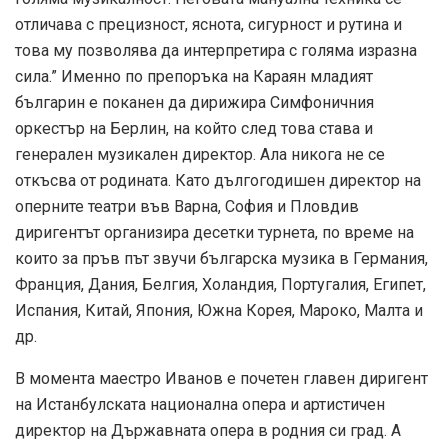
отличава с прецизност, яснота, сигурност и рутина и
това му позволява да интерпретира с голяма изразна
сила.” Именно по препоръка на Караян младият
българин е поканен да дирижира Симфоничния
оркестър на Берлин, на който след това става и
генерален музикален директор. Ала никога не се
откъсва от родината. Като дългогодишен директор на
оперните театри във Варна, София и Пловдив
диригентът организира десетки турнета, по време на
които за пръв път звучи българска музика в Германия,
Франция, Дания, Белгия, Холандия, Португалия, Египет,
Испания, Китай, Япония, Южна Корея, Мароко, Малта и
др.
В момента маестро Иванов е почетен главен диригент
на Истанбулската национална опера и артистичен
директор на Държавната опера в родния си град. А