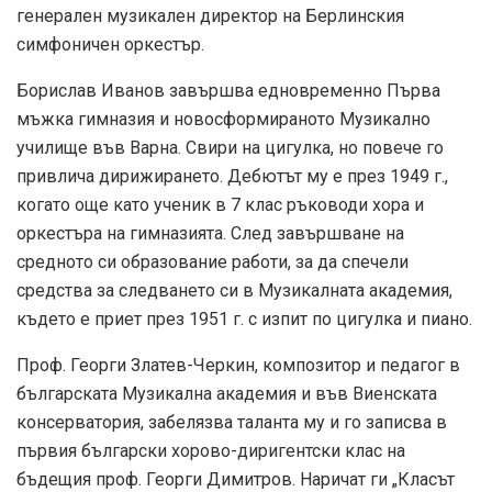
генерален музикален директор на Берлинския
симфоничен оркестър.
Борислав Иванов завършва едновременно Първа
мъжка гимназия и новосформираното Музикално
училище във Варна. Свири на цигулка, но повече го
привлича дирижирането. Дебютът му е през 1949 г.,
когато още като ученик в 7 клас ръководи хора и
оркестъра на гимназията. След завършване на
средното си образование работи, за да спечели
средства за следването си в Музикалната академия,
където е приет през 1951 г. с изпит по цигулка и пиано.
Проф. Георги Златев-Черкин, композитор и педагог в
българската Музикална академия и във Виенската
консерватория, забелязва таланта му и го записва в
първия български хорово-диригентски клас на
бъдещия проф. Георги Димитров. Наричат ги „Класът