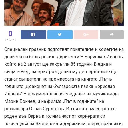
0
SHARES
Специален празник подготвят приятелите и колегите на
доайена на българските диригенти – Борислав Иванов,
който на 2 август ще закръгли 85 години. В една и
съща вечер, на връх рождения му ден, зрителите ще
станат свидетели на премиерата на книгата „Път в
годините. Доайенът на българската палка Борислав
Иванов” – документално изследване на музиковеда
Марин Бончев, и на филма „Път в годините” на
режисьора Огнян Сурдолов. И тъй като маестрото е
роден във Варна и голяма част от кариерата си
посвещава на Варненската държавна опера, празникът