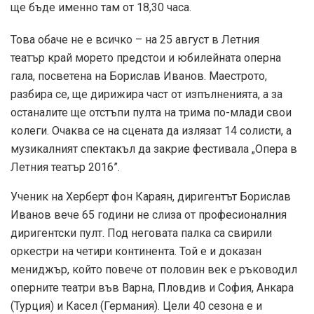
ще бъде именно там от 18,30 часа.
Това обаче не е всичко – на 25 август в Летния
театър край морето предстои и юбилейната оперна
гала, посветена на Борислав Иванов. Маестрото,
разбира се, ще дирижира част от изпълненията, а за
останалите ще отстъпи пулта на трима по-млади свои
колеги. Очаква се на сцената да излязат 14 солисти, а
музикалният спектакъл да закрие фестивала „Опера в
Летния театър 2016”.
Ученик на Херберт фон Караян, диригентът Борислав
Иванов вече 65 години не слиза от професионалния
диригентски пулт. Под неговата палка са свирили
оркестри на четири континента. Той е и доказан
мениджър, който повече от половин век е ръководил
оперните театри във Варна, Пловдив и София, Анкара
(Турция) и Касел (Германия). Цели 40 сезона е и