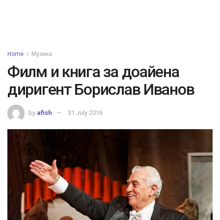
Home
Музика
Филм и книга за доайена
диригент Борислав Иванов
by
afish
31 July 2016