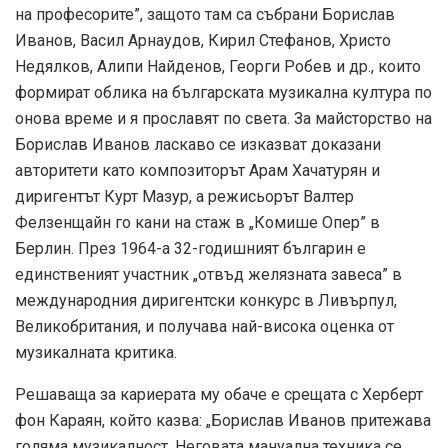
на професорите”, защото там са събрани Борислав
Иванов, Васил Арнаудов, Кирил Стефанов, Христо
Недялков, Алипи Найденов, Георги Робев и др., които
формират облика на българската музикална култура по
онова време и я прославят по света. За майсторство на
Борислав Иванов ласкаво се изказват доказани
авторитети като композиторът Арам Хачатурян и
диригентът Курт Мазур, а режисьорът Валтер
Фелзенщайн го кани на стаж в „Комише Опер” в
Берлин. През 1964-а 32-годишният българин е
единственият участник „отвъд желязната завеса” в
международния диригентски конкурс в Ливърпул,
Великобритания, и получава най-висока оценка от
музикалната критика.
Решаваща за кариерата му обаче е срещата с Херберт
фон Караян, който казва: „Борислав Иванов притежава
голяма музикалност. Неговата мануална техника се