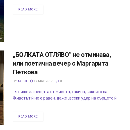
READ MORE
„БОЛКАТА ОТЛЯВО” не отминава,
или поетична вечер с Маргарита
Петкова
BY
AFISH
17 MAY 2017
0
Тя пише за нещата от живота, такива, каквито са.
Животът й не е равен, даже „всеки удар на сърцето й
...
READ MORE