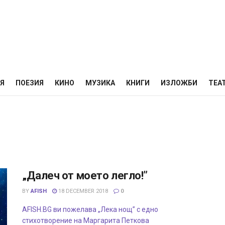
НЯ
ПОЕЗИЯ
КИНО
МУЗИКА
КНИГИ
ИЗЛОЖБИ
ТЕА
„Далеч от моето легло!”
BY
AFISH
18 DECEMBER 2018
0
AFISH.BG ви пожелава „Лека нощ” с едно
стихотворение на Маргарита Петкова