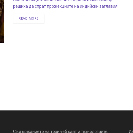
решиха да спрат прожекциите на индийски заглавия
READ MORE
Съдържанието на този уеб сайт и технологиите,
И