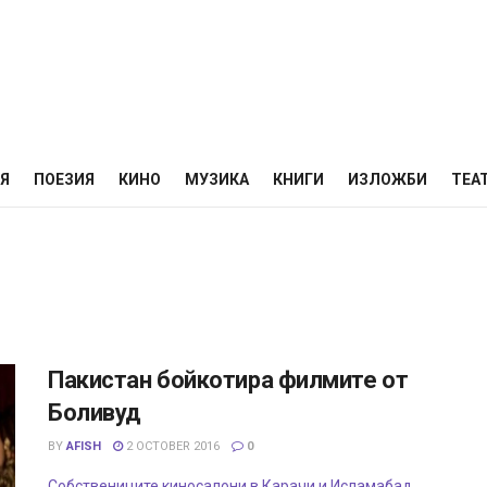
НЯ
ПОЕЗИЯ
КИНО
МУЗИКА
КНИГИ
ИЗЛОЖБИ
ТЕА
Пакистан бойкотира филмите от
Боливуд
BY
AFISH
2 OCTOBER 2016
0
Собствениците киносалони в Карачи и Исламабад